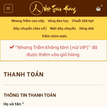
Skip
to
content
Nhang Trầm cao cấp
Vòng đeo tay
Chuỗi 108 hạt
Dây chuyền (đeo cổ)
Mặt dây chuyền
Xông nhà
Trầm chìm nước
“Nhang Trầm không tăm (núi VIP)” đã
được thêm vào giỏ hàng.
THANH TOÁN
THÔNG TIN THANH TOÁN
Họ và tên
*