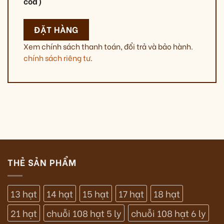
cod)
ĐẶT HÀNG
Xem chính sách thanh toán, đổi trả và bảo hành.
chính sách riêng tư
.
THẺ SẢN PHẨM
13 hạt
14 hạt
15 hạt
17 hạt
18 hạt
21 hạt
chuỗi 108 hạt 5 ly
chuỗi 108 hạt 6 ly