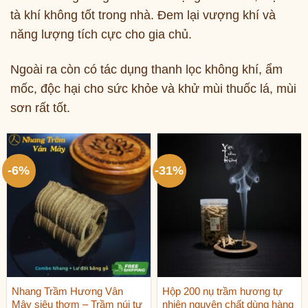
tà khí không tốt trong nhà. Đem lại vượng khí và
năng lượng tích cực cho gia chủ.
Ngoài ra còn có tác dụng thanh lọc không khí, ẩm
mốc, độc hại cho sức khỏe và khử mùi thuốc lá, mùi
sơn rất tốt.
-6%
-31%
Nhang Trầm Hương Vân
Hộp 200 nụ trầm hương tự
Mây siêu thơm – Trầm núi tự
nhiên nguyên chất dùng hàng