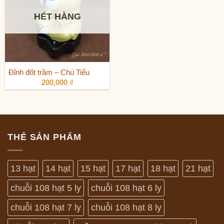
HẾT HÀNG
Đỉnh đốt trầm – Chú Tiểu
200,000
₫
THẺ SẢN PHẨM
13 hạt
14 hạt
15 hạt
17 hạt
18 hạt
21 hạt
chuỗi 108 hạt 5 ly
chuỗi 108 hạt 6 ly
chuỗi 108 hạt 7 ly
chuỗi 108 hạt 8 ly