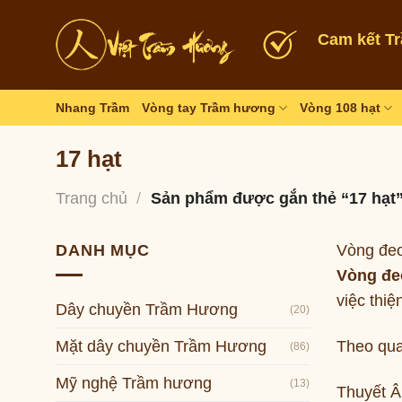
Skip
to
Cam kết T
content
Nhang Trầm
Vòng tay Trầm hương
Vòng 108 hạt
17 hạt
Trang chủ
/
Sản phẩm được gắn thẻ “17 hạt
DANH MỤC
Vòng đeo
Vòng đe
việc thi
Dây chuyền Trầm Hương
(20)
Theo quan
Mặt dây chuyền Trầm Hương
(86)
Mỹ nghệ Trầm hương
(13)
Thuyết Â