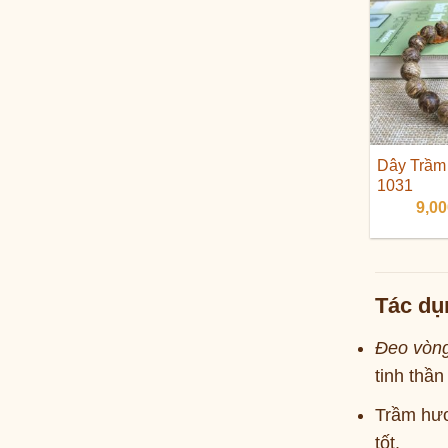
Dây Trầm 
1031
9,0
Tác dụ
Đeo vòng
tinh thầ
Trầm hươ
tốt.