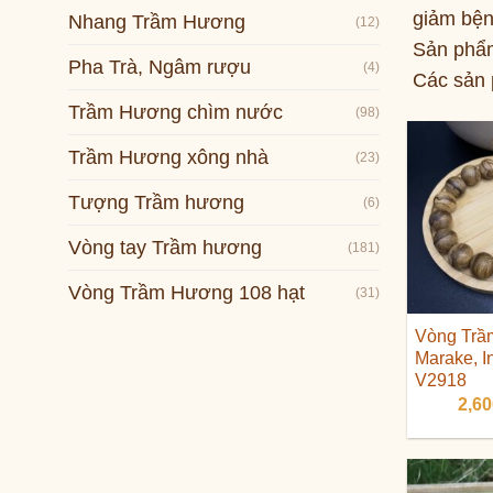
giảm bện
Nhang Trầm Hương
(12)
Sản phẩm
Pha Trà, Ngâm rượu
(4)
Các sản 
Trầm Hương chìm nước
(98)
Trầm Hương xông nhà
(23)
Tượng Trầm hương
(6)
Vòng tay Trầm hương
(181)
Vòng Trầm Hương 108 hạt
(31)
Vòng Trầm
Marake, I
V2918
2,6