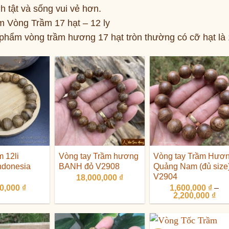
h tật và sống vui vẻ hơn.
 Vòng Trầm 17 hạt – 12 ly
phẩm vòng trầm hương 17 hạt tròn thường có cỡ hạt là 
 12li
Vòng tay Trầm hương
Vòng tay Trầm Hươ
ndonesia
BANH đỏ V2908
Quảng Nam (đủ size
V2904
18,000,000
₫
00,000
₫
1,600,000
₫
–
Kh
2,200,000
₫
giá:
từ
1,6
đến