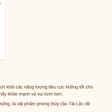
00,000 ₫
n
00,000 ₫.
ách khỏi các năng lượng tiêu cực không tốt cho
thấy khỏe mạnh và vui tươi hơn.
ống, là vật phẩm phong thủy cầu Tài Lộc rất