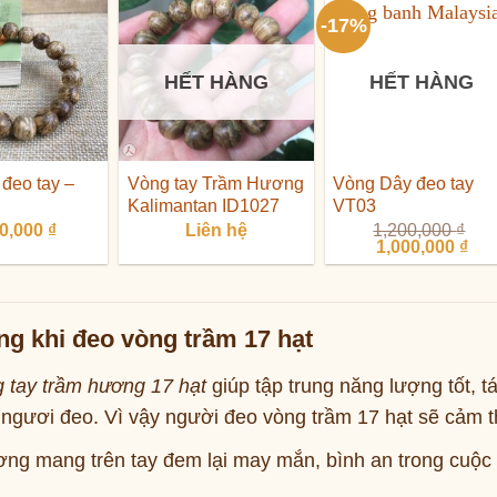
2,2
-17%
HẾT HÀNG
HẾT HÀNG
đeo tay –
Vòng tay Trầm Hương
Vòng Dây đeo tay
Kalimantan ID1027
VT03
00,000
₫
Liên hệ
1,200,000
₫
Giá
Giá
1,000,000
₫
gốc
hiệ
là:
tại
1,200,000 ₫.
là:
1,0
ng khi đeo vòng trầm 17 hạt
 tay trầm hương 17 hạt
giúp tập trung năng lượng tốt, t
n ngươi đeo. Vì vậy người đeo vòng trầm 17 hạt sẽ cảm 
ng mang trên tay đem lại may mắn, bình an trong cuộc s