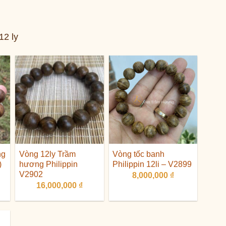
12 ly
ng
Vòng 12ly Trầm
Vòng tốc banh
)
hương Philippin
Philippin 12li – V2899
V2902
8,000,000
₫
16,000,000
₫
oảng
00,000 ₫