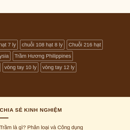
hạt 7 ly
chuỗi 108 hạt 8 ly
Chuỗi 216 hạt
ysia
Trầm Hương Philippines
vòng tay 10 ly
vòng tay 12 ly
CHIA SẺ KINH NGHIỆM
Trầm là gì? Phân loại và Công dụng