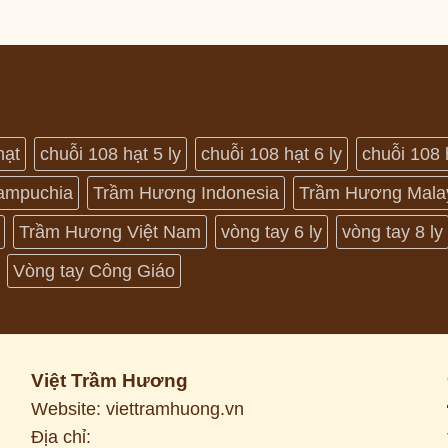
là:
tại
1,500,000 ₫.
là:
1,200,000 ₫.
hạt
chuỗi 108 hạt 5 ly
chuỗi 108 hạt 6 ly
chuỗi 108 
ampuchia
Trầm Hương Indonesia
Trầm Hương Mala
Trầm Hương Việt Nam
vòng tay 6 ly
vòng tay 8 ly
Vòng tay Công Giáo
Việt Trầm Hương
Website: viettramhuong.vn
Địa chỉ: