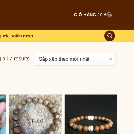
GIỎ HÀNG /
0
₫
 trà, ngâm rượu
all 7 results