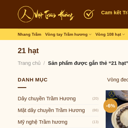
Skip
to
Cam kết T
content
Nhang Trầm
Vòng tay Trầm hương
Vòng 108 hạt
21 hạt
Trang chủ
/
Sản phẩm được gắn thẻ “21 hạt
DANH MỤC
Vòng đeo
Dây chuyền Trầm Hương
(20)
-6%
Mặt dây chuyền Trầm Hương
(86)
Mỹ nghệ Trầm hương
(13)