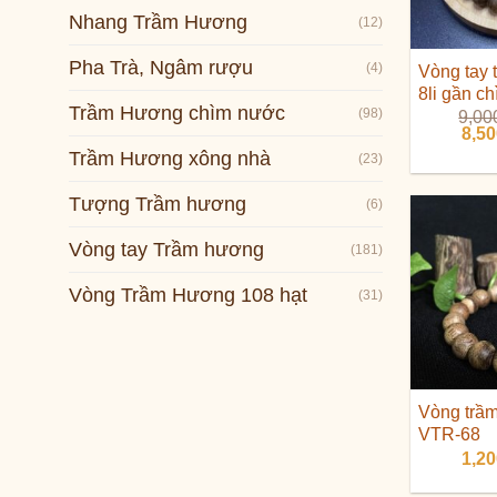
Nhang Trầm Hương
(12)
Pha Trà, Ngâm rượu
(4)
Vòng tay
8li gần c
Trầm Hương chìm nước
(98)
9,00
Giá
8,5
gốc
Trầm Hương xông nhà
(23)
là:
9,00
Tượng Trầm hương
(6)
Vòng tay Trầm hương
(181)
Vòng Trầm Hương 108 hạt
(31)
Vòng trầm
VTR-68
1,2