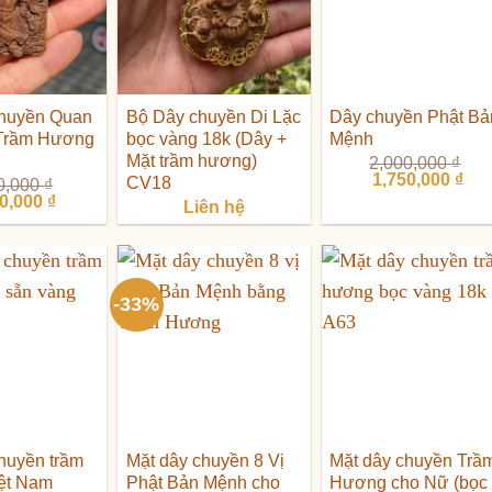
chuyền Quan
Bộ Dây chuyền Di Lặc
Dây chuyền Phật Bả
Trầm Hương
bọc vàng 18k (Dây +
Mệnh
Mặt trầm hương)
2,000,000
₫
Giá
Giá
1,750,000
₫
CV18
0,000
₫
gốc
hiệ
Giá
00,000
₫
Liên hệ
là:
tại
hiện
2,000,000 ₫.
là:
tại
1,7
0,000 ₫.
là:
1,500,000 ₫.
-33%
huyền trầm
Mặt dây chuyền 8 Vị
Mặt dây chuyền Trầ
ệt Nam
Phật Bản Mệnh cho
Hương cho Nữ (bọc