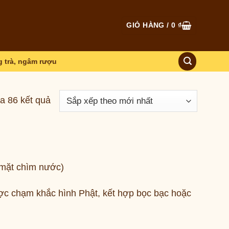
GIỎ HÀNG /
0
₫
 trà, ngâm rượu
ủa 86 kết quả
 (mặt chìm nước)
ược chạm khắc hình Phật, kết hợp bọc bạc hoặc