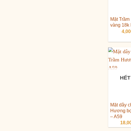
Mặt Trầm
vàng 18k
4,0
HẾT
Mặt dây 
Hương bọ
– A59
18,0