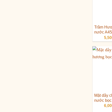
Trầm Hươ
nước A45 
5,5
Mặt dây 
nước bọc
6,0