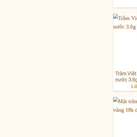
Trầm Việ
nước 3.6g
Li