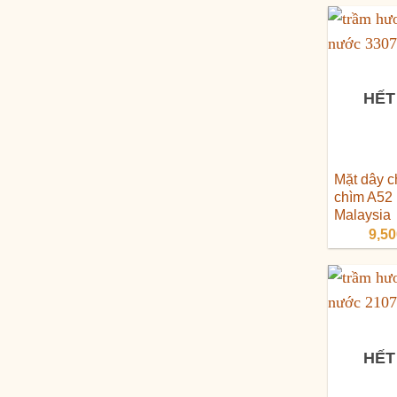
HẾT
Mặt dây 
chìm A52
Malaysia
9,5
HẾT