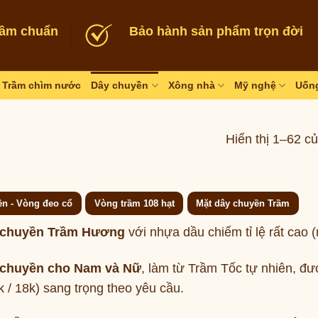
rầm chuẩn
Bảo hành sản phẩm trọn đời
Trầm chìm nước
Dây chuyền
Xông nhà
Mỹ nghệ
Uống
Hiển thị 1–62 c
ền - Vòng đeo cổ
Vòng trầm 108 hạt
Mặt dây chuyền Trầm
 chuyền Trầm Hương
với nhựa dầu chiếm tỉ lệ rất cao
 chuyền cho Nam và Nữ
, làm từ Trầm Tốc tự nhiên, đ
 / 18k) sang trọng theo yêu cầu.