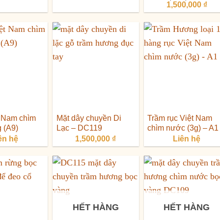
Giá
Giá
1,500,000
₫
gốc
hiệ
là:
tại
2,000,000 ₫.
là:
1,5
t Nam chìm
Mặt dây chuyền Di
Trầm rục Việt Nam
 (A9)
Lạc – DC119
chìm nước (3g) – A1
ên hệ
1,500,000
₫
Liên hệ
HẾT HÀNG
HẾT HÀNG