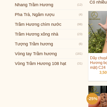
Có nhiều
Nhang Trầm Hương
(12)
Pha Trà, Ngâm rượu
(4)
Trầm Hương chìm nước
(98)
Trầm Hương xông nhà
(23)
Tượng Trầm hương
(6)
Vòng tay Trầm hương
(181)
Dây chuy
Hương bọ
Vòng Trầm Hương 108 hạt
(31)
mặt) C24
3,5
-25%