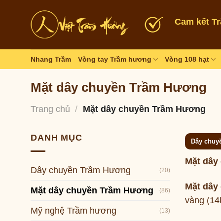
Skip
to
Cam kết T
content
Nhang Trầm
Vòng tay Trầm hương
Vòng 108 hạt
Mặt dây chuyền Trầm Hương
Trang chủ
/
Mặt dây chuyền Trầm Hương
DANH MỤC
Dây chuy
Mặt dây
Dây chuyền Trầm Hương
(20)
Mặt dây
Mặt dây chuyền Trầm Hương
(86)
vàng (14k
Mỹ nghệ Trầm hương
(13)