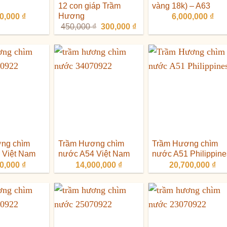
12 con giáp Trầm
vàng 18k) – A63
Hương
00,000
₫
6,000,000
₫
Giá
Giá
450,000
₫
300,000
₫
gốc
hiện
là:
tại
450,000 ₫.
là:
300,000 ₫.
ng chìm
Trầm Hương chìm
Trầm Hương chìm
 Việt Nam
nước A54 Việt Nam
nước A51 Philippine
00,000
₫
14,000,000
₫
20,700,000
₫