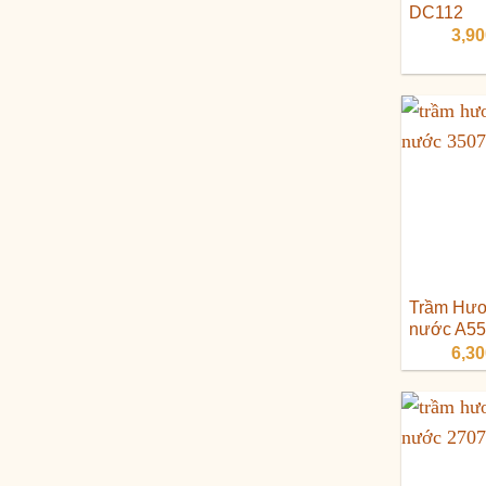
DC112
3,9
Trầm Hươ
nước A55
6,3