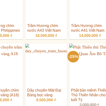
ng chìm
Trầm Hương chìm
Trầm Hương chìm
Philippines
nước A43 Việt Nam
nước A41 Việt Nam
00,000
₫
18,500,000
₫
14,000,000
₫
-25%
chuyền chìm
Dây chuyền Mặt Đại
Phật bản mệnh Thiê
 vàng (A18)
Bàng bọc vàng
Thủ Thiên Nhãn cho
tuổi Tý
00,000
₫
9,500,000
₫
2,000,000
₫