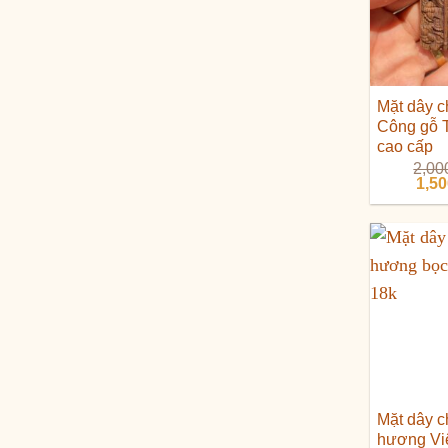
Mặt dây 
Công gỗ 
cao cấp
2,00
Giá
1,5
gốc
là:
2,00
Mặt dây c
hương Vi