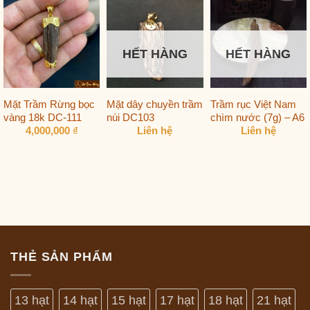
HẾT HÀNG
HẾT HÀNG
Mặt Trầm Rừng bọc
Mặt dây chuyền trầm
Trầm rục Việt Nam
vàng 18k DC-111
núi DC103
chìm nước (7g) – A6
4,000,000
₫
Liên hệ
Liên hệ
THẺ SẢN PHẨM
13 hạt
14 hạt
15 hạt
17 hạt
18 hạt
21 hạt