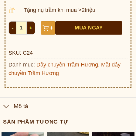
Tặng nụ trầm khi mua >2triệu
Dây chuyền Trầm Hương bọc bạc (có mặt) C24 số lượ
+
MUA NGAY
SKU:
C24
Danh mục:
Dây chuyền Trầm Hương
,
Mặt dây
chuyền Trầm Hương
Mô tả
SẢN PHẨM TƯƠNG TỰ