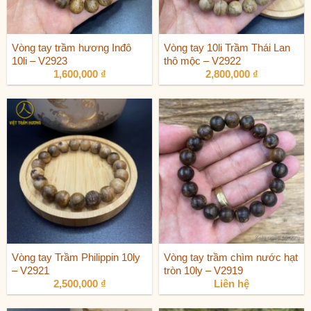
Vòng tay trầm hương Inđô
Vòng tay 10li Trầm Thái Lan
10li – V2923
thô mộc – V2922
1,600,000
₫
2,800,000
₫
Vòng tay Trầm Philippin 10ly
Vòng tay trầm chìm nước hạt
– V2921
tròn 10ly – V2919
2,500,000
₫
Liên hệ