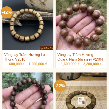
-42%
Vòng tay Trầm Hương Lu
Vòng tay Trầm Hương
Thống V2910
Quảng Nam (đủ size) V2904
Khoảng
Kho
600,000
₫
–
1,200,000
₫
1,600,000
₫
–
2,200,000
₫
giá:
giá:
từ
từ
600,000 ₫
1,60
đến
đến
1,200,000 ₫
2,20
-22%