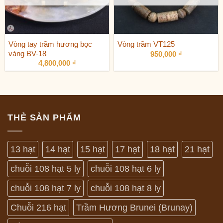
Vòng tay trầm hương bọc
Vòng trầm VT125
vàng BV-18
950,000
₫
4,800,000
₫
THẺ SẢN PHẨM
13 hạt
14 hạt
15 hạt
17 hạt
18 hạt
21 hạt
chuỗi 108 hạt 5 ly
chuỗi 108 hạt 6 ly
chuỗi 108 hạt 7 ly
chuỗi 108 hạt 8 ly
Chuỗi 216 hạt
Trầm Hương Brunei (Brunay)