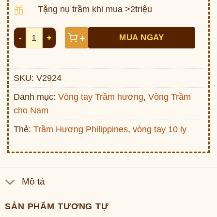
Tặng nụ trầm khi mua >2triệu
Vòng trầm tốc quầng dầu Philippin 10li V2924 số lượng
+
MUA NGAY
SKU:
V2924
Danh mục:
Vòng tay Trầm hương
,
Vòng Trầm
cho Nam
Thẻ:
Trầm Hương Philippines
,
vòng tay 10 ly
Mô tả
SẢN PHẨM TƯƠNG TỰ