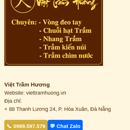
Việt Trầm Hương
Website: viettramhuong.vn
Địa chỉ:
+ 88 Thanh Lương 24, P. Hòa Xuân, Đà Nẵng
📞 0989.597.579
💬 Chat Zalo