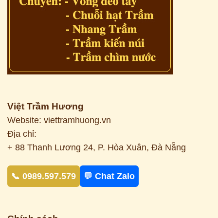
Việt Trầm Hương
Website: viettramhuong.vn
Địa chỉ:
+ 88 Thanh Lương 24, P. Hòa Xuân, Đà Nẵng
📞 0989.597.579
💬 Chat Zalo