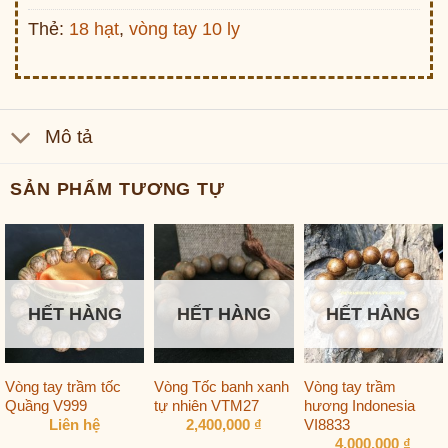
Thẻ:
18 hạt
,
vòng tay 10 ly
Mô tả
SẢN PHẨM TƯƠNG TỰ
HẾT HÀNG
HẾT HÀNG
HẾT HÀNG
Vòng tay trầm tốc
Vòng Tốc banh xanh
Vòng tay trầm
Quầng V999
tự nhiên VTM27
hương Indonesia
VI8833
Liên hệ
2,400,000
₫
4,000,000
₫