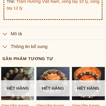
Thẻ:
Trầm Hương Việt Nam
,
vòng tay 10 ly
,
vòng
tay 12 ly
Mô tả
Thông tin bổ sung
SẢN PHẨM TƯƠNG TỰ
HẾT HÀNG
HẾT HÀNG
HẾT HÀNG
Vòng trầm hương
Vòng trầm hương
Vòng trầm hương