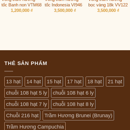
tốc Banh non VTM68
tốc Indonesia VI946
bọc vàng 18k VV122
1,200,000
₫
3,500,000
₫
3,500,000
₫
THẺ SẢN PHẨM
13 hạt
14 hạt
15 hạt
17 hạt
18 hạt
21 hạt
chuỗi 108 hạt 5 ly
chuỗi 108 hạt 6 ly
chuỗi 108 hạt 7 ly
chuỗi 108 hạt 8 ly
Chuỗi 216 hạt
Trầm Hương Brunei (Brunay)
Trầm Hương Campuchia