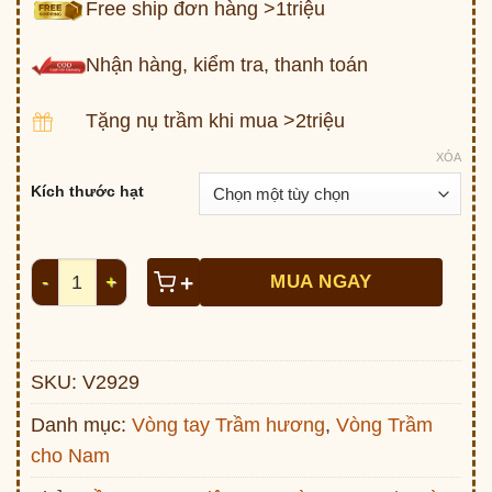
Free ship đơn hàng >1triệu
Nhận hàng, kiểm tra, thanh toán
Tặng nụ trầm khi mua >2triệu
XÓA
Kích thước hạt
Cặp vòng tay Trầm tốc bông Việt Nam V2929 số lượng
+
MUA NGAY
SKU:
V2929
Danh mục:
Vòng tay Trầm hương
,
Vòng Trầm
cho Nam