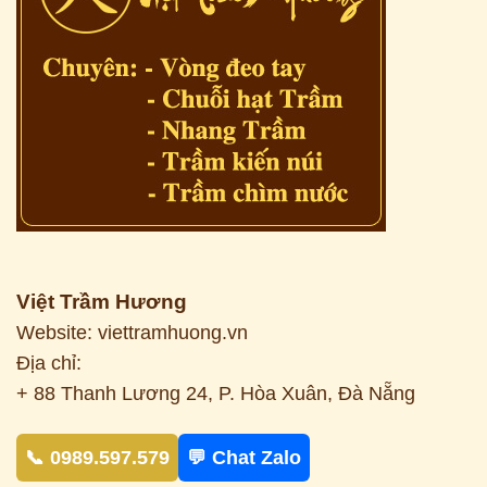
Việt Trầm Hương
Website: viettramhuong.vn
Địa chỉ:
+ 88 Thanh Lương 24, P. Hòa Xuân, Đà Nẵng
📞 0989.597.579
💬 Chat Zalo