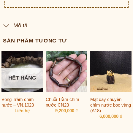
Mô tả
SẢN PHẨM TƯƠNG TỰ
HẾT HÀNG
Vòng Trầm chìm
Chuỗi Trầm chìm
Mặt dây chuyền
nước – VN.1023
nước CN23
chìm nước bọc vàng
(A18)
Liên hệ
9,200,000
₫
6,000,000
₫