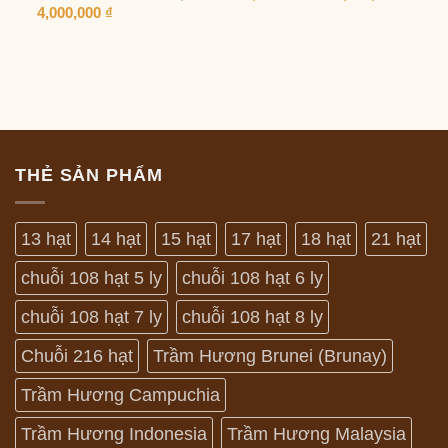
gốc
hiện
4,000,000
₫
là:
tại
800,000 ₫.
là:
700,000 ₫.
THẺ SẢN PHẨM
13 hạt
14 hạt
15 hạt
17 hạt
18 hạt
21 hạt
chuỗi 108 hạt 5 ly
chuỗi 108 hạt 6 ly
chuỗi 108 hạt 7 ly
chuỗi 108 hạt 8 ly
Chuỗi 216 hạt
Trầm Hương Brunei (Brunay)
Trầm Hương Campuchia
Trầm Hương Indonesia
Trầm Hương Malaysia