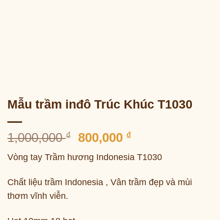
Mẫu trầm inđô Trúc Khúc T1030
Giá
Giá
1,000,000
₫
800,000
₫
gốc
hiện
Vòng tay Trầm hương Indonesia T1030
là:
tại
1,000,000 ₫.
là:
Chất liệu trầm Indonesia , Vân trầm đẹp và mùi
800,000 ₫.
thơm vĩnh viễn.