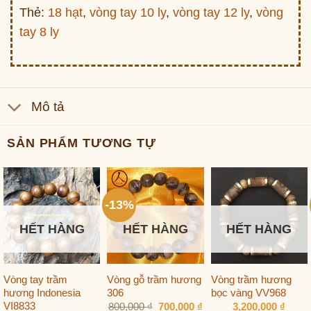
Thẻ:
18 hạt
,
vòng tay 10 ly
,
vòng tay 12 ly
,
vòng
tay 8 ly
Mô tả
SẢN PHẨM TƯƠNG TỰ
-13%
HẾT HÀNG
HẾT HÀNG
HẾT HÀNG
Vòng tay trầm
Vòng gỗ trầm hương
Vòng trầm hương
hương Indonesia
306
bọc vàng VV968
Giá
Giá
VI8833
800,000
₫
700,000
₫
3,200,000
₫