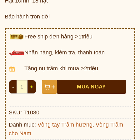
Hạt 10mm 18 hạt
Bảo hành trọn đời
Free ship đơn hàng >1triệu
Nhận hàng, kiểm tra, thanh toán
Tặng nụ trầm khi mua >2triệu
Mẫu trầm inđô Trúc Khúc T1030 số lượng
+
MUA NGAY
SKU:
T1030
Danh mục:
Vòng tay Trầm hương
,
Vòng Trầm
cho Nam