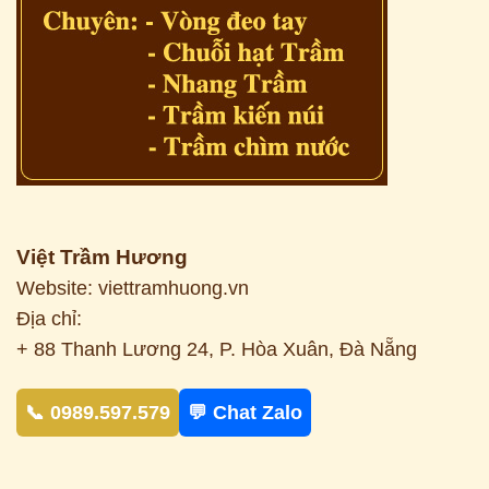
Việt Trầm Hương
Website: viettramhuong.vn
Địa chỉ:
+ 88 Thanh Lương 24, P. Hòa Xuân, Đà Nẵng
📞 0989.597.579
💬 Chat Zalo