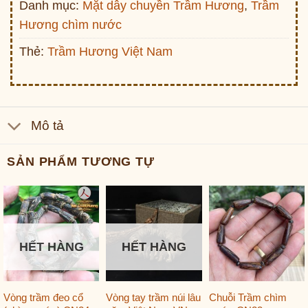
Danh mục:
Mặt dây chuyền Trầm Hương
,
Trầm
Hương chìm nước
Thẻ:
Trầm Hương Việt Nam
Mô tả
SẢN PHẨM TƯƠNG TỰ
HẾT HÀNG
HẾT HÀNG
Vòng trầm đeo cổ
Vòng tay trầm núi lâu
Chuỗi Trầm chìm