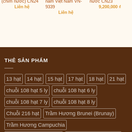
(chìm nước) CN24
năm Việt Nam VN-
nước CN23
9339
Liên hệ
9,200,000
₫
Liên hệ
THẺ SẢN PHẨM
13 hạt
14 hạt
15 hạt
17 hạt
18 hạt
21 hạt
chuỗi 108 hạt 5 ly
chuỗi 108 hạt 6 ly
chuỗi 108 hạt 7 ly
chuỗi 108 hạt 8 ly
Chuỗi 216 hạt
Trầm Hương Brunei (Brunay)
Trầm Hương Campuchia