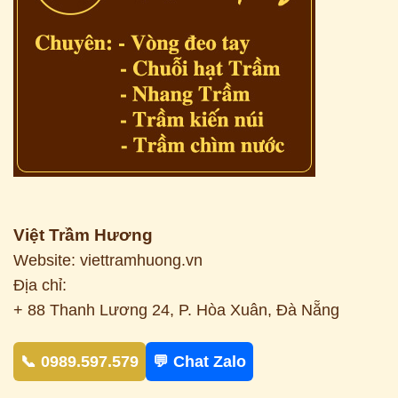
Việt Trầm Hương
Website: viettramhuong.vn
Địa chỉ:
+ 88 Thanh Lương 24, P. Hòa Xuân, Đà Nẵng
📞 0989.597.579
💬 Chat Zalo