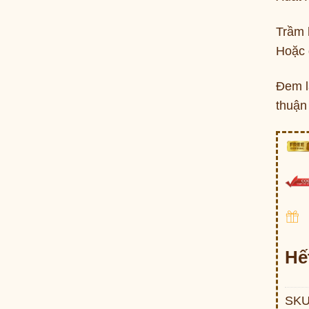
Trầm 
Hoặc đ
Đem l
thuận 
Hế
SKU