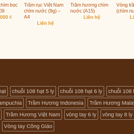
chìm bọc
Trầm rục Việt Nam
Trầm hương chìm
Vòng tr
09
chìm nước (9g) –
nước (A15)
(chìm n
A4
,000
₫
Liên hệ
L
Liên hệ
hạt
chuỗi 108 hạt 5 ly
chuỗi 108 hạt 6 ly
chuỗi 108 
ampuchia
Trầm Hương Indonesia
Trầm Hương Mala
Trầm Hương Việt Nam
vòng tay 6 ly
vòng tay 8 ly
Vòng tay Công Giáo