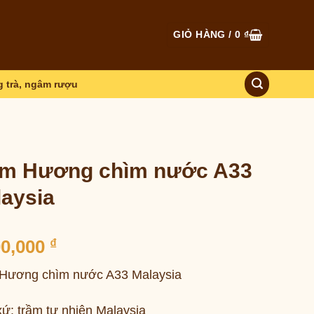
GIỎ HÀNG /
0
₫
 trà, ngâm rượu
ầm Hương chìm nước A33
aysia
00,000
₫
Hương chìm nước A33 Malaysia
xứ: trầm tự nhiên Malaysia