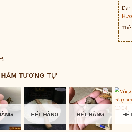
Dan
Hươ
Thẻ
tả
PHẨM TƯƠNG TỰ
HÀNG
HẾT HÀNG
HẾT HÀNG
HẾ