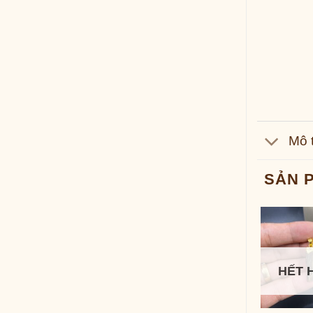
Mô 
SẢN 
HẾT 