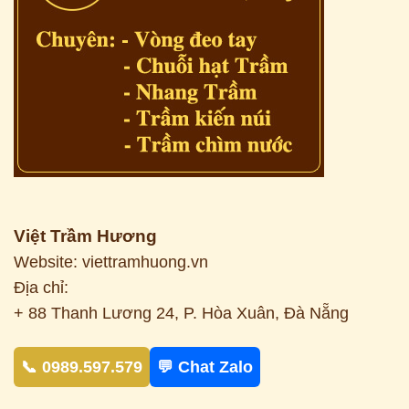
Việt Trầm Hương
Website: viettramhuong.vn
Địa chỉ:
+ 88 Thanh Lương 24, P. Hòa Xuân, Đà Nẵng
📞 0989.597.579
💬 Chat Zalo