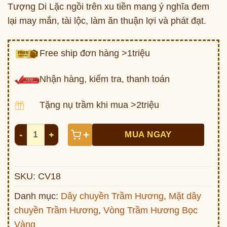
Tượng Di Lặc ngồi trên xu tiền mang ý nghĩa đem
lại may mắn, tài lộc, làm ăn thuận lợi và phát đạt.
Free ship đơn hàng >1triệu
Nhận hàng, kiểm tra, thanh toán
Tặng nụ trầm khi mua >2triệu
Bộ Dây chuyền Di Lặc bọc vàng 18k (Dây + Mặt trầm h
+
MUA NGAY
SKU:
CV18
Danh mục:
Dây chuyền Trầm Hương
,
Mặt dây
chuyền Trầm Hương
,
Vòng Trầm Hương Bọc
Vàng