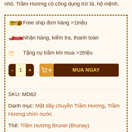
nhỏ. Trầm Hương có công dụng trừ tà, hộ mệnh.
Free ship đơn hàng >1triệu
Nhận hàng, kiểm tra, thanh toán
Tặng nụ trầm khi mua >2triệu
Mặt dây Trầm chìm nước bọc bạc 825 - MD62 số lượng
+
MUA NGAY
SKU:
MD62
Danh mục:
Mặt dây chuyền Trầm Hương
,
Trầm
Hương chìm nước
Thẻ:
Trầm Hương Brunei (Brunay)