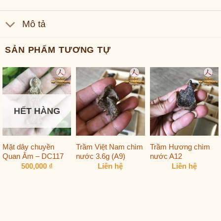
Mô tả
SẢN PHẨM TƯƠNG TỰ
HẾT HÀNG
Mặt dây chuyền
Trầm Việt Nam chìm
Trầm Hương chìm
Quan Âm – DC117
nước 3.6g (A9)
nước A12
500,000
₫
Liên hệ
Liên hệ