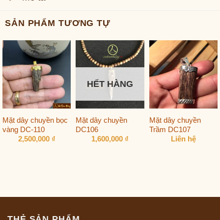
SẢN PHẨM TƯƠNG TỰ
HẾT HÀNG
Mặt dây chuyền bọc
Mặt dây chuyền
Mặt dây chuyền
vàng DC-110
DC106
Trầm DC107
2,500,000
₫
1,600,000
₫
Liên hệ
THẺ SẢN PHẨM