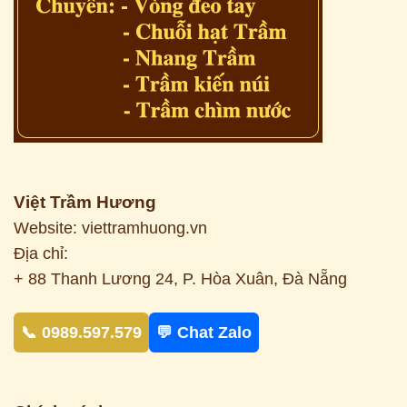
Việt Trầm Hương
Website: viettramhuong.vn
Địa chỉ:
+ 88 Thanh Lương 24, P. Hòa Xuân, Đà Nẵng
📞 0989.597.579
💬 Chat Zalo