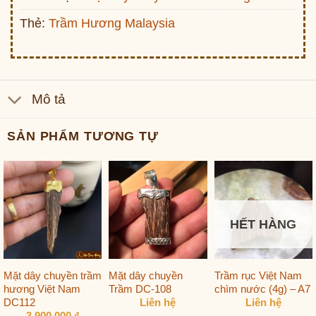
Thẻ:
Trầm Hương Malaysia
Mô tả
SẢN PHẨM TƯƠNG TỰ
HẾT HÀNG
Mặt dây chuyền trầm
Mặt dây chuyền
Trầm rục Việt Nam
hương Việt Nam
Trầm DC-108
chìm nước (4g) – A7
DC112
Liên hệ
Liên hệ
3,900,000
₫