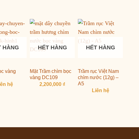
T HÀNG
HẾT HÀNG
HẾT HÀNG
bọc vàng
Mặt Trầm chìm bọc
Trầm rục Việt Nam
vàng DC109
chìm nước (12g) –
A5
iên hệ
2,200,000
₫
Liên hệ