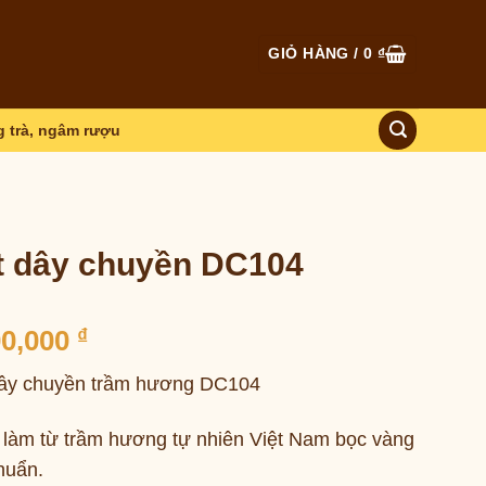
GIỎ HÀNG /
0
₫
 trà, ngâm rượu
t dây chuyền DC104
00,000
₫
ây chuyền trầm hương DC104
làm từ trầm hương tự nhiên Việt Nam bọc vàng
huẩn.