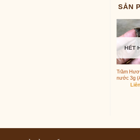
SẢN 
HẾT 
Trầm Hươ
nước 3g (
Liê