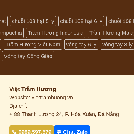
hạt
chuỗi 108 hạt 5 ly
chuỗi 108 hạt 6 ly
chuỗi 108 
ampuchia
Trầm Hương Indonesia
Trầm Hương Mala
Trầm Hương Việt Nam
vòng tay 6 ly
vòng tay 8 ly
Vòng tay Công Giáo
Việt Trầm Hương
Website: viettramhuong.vn
Địa chỉ:
+ 88 Thanh Lương 24, P. Hòa Xuân, Đà Nẵng
📞 0989.597.579
💬 Chat Zalo