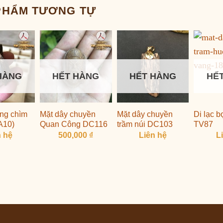
PHẨM TƯƠNG TỰ
HÀNG
HẾT HÀNG
HẾT HÀNG
HẾ
ng chìm
Mặt dây chuyền
Mặt dây chuyền
Di lạc 
A10)
Quan Công DC116
trầm núi DC103
TV87
n hệ
500,000
₫
Liên hệ
L