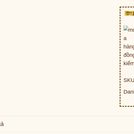
SKU
Dan
tả