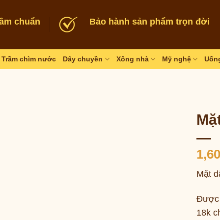
rầm chuẩn
Bảo hành sản phẩm trọn đời
Trầm chìm nước
Dây chuyền
Xông nhà
Mỹ nghệ
Uống
Mặ
1,6
Mặt d
Được 
18k c