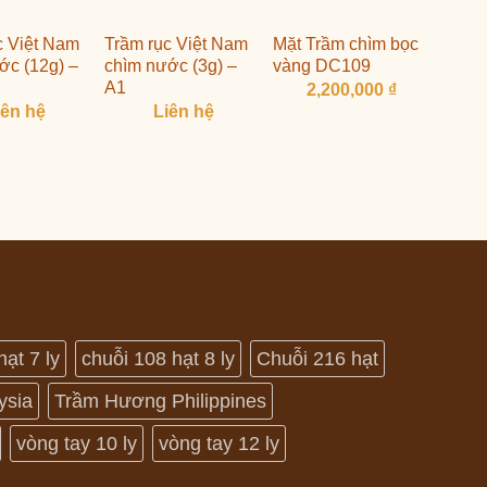
c Việt Nam
Trầm rục Việt Nam
Mặt Trầm chìm bọc
ớc (12g) –
chìm nước (3g) –
vàng DC109
A1
2,200,000
₫
iên hệ
Liên hệ
hạt 7 ly
chuỗi 108 hạt 8 ly
Chuỗi 216 hạt
ysia
Trầm Hương Philippines
vòng tay 10 ly
vòng tay 12 ly