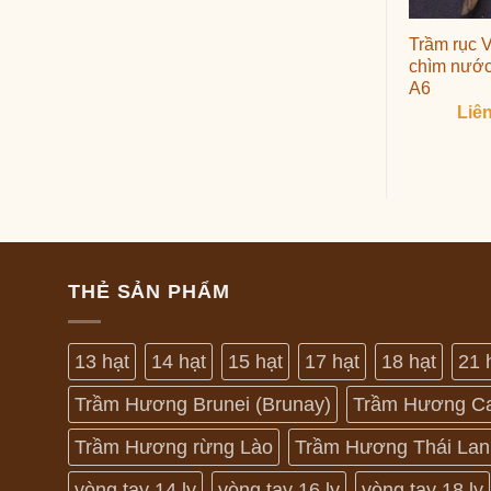
Trầm rục 
chìm nước
A6
Liê
THẺ SẢN PHẨM
13 hạt
14 hạt
15 hạt
17 hạt
18 hạt
21 
Trầm Hương Brunei (Brunay)
Trầm Hương C
Trầm Hương rừng Lào
Trầm Hương Thái Lan
vòng tay 14 ly
vòng tay 16 ly
vòng tay 18 ly