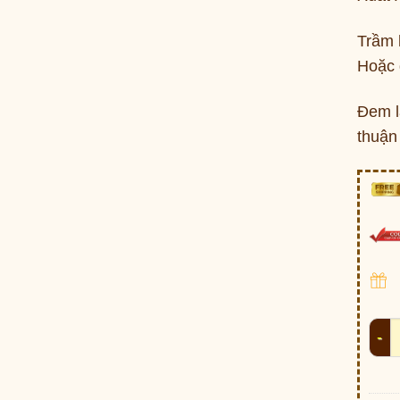
Trầm 
Hoặc đ
Đem l
thuận 
Trầm