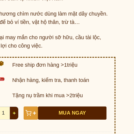
hương chìm nước dùng làm mặt dây chuyền.
ể bỏ ví tiền, vật hộ thân, trừ tà…
ại may mắn cho người sỡ hữu, cầu tài lộc,
lợi cho công việc.
Free ship đơn hàng >1triệu
Nhận hàng, kiểm tra, thanh toán
Tặng nụ trầm khi mua >2triệu
 Hương chìm nước A43 Việt Nam số lượng
+
MUA NGAY