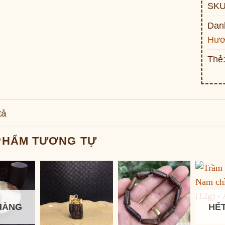
SKU
Dan
Hươ
Thẻ
tả
PHẨM TƯƠNG TỰ
HÀNG
HẾ