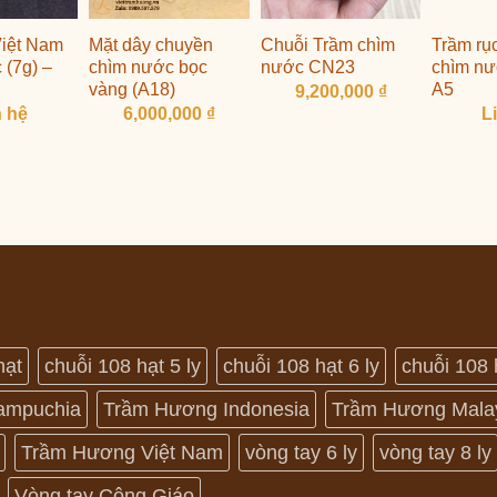
Việt Nam
Mặt dây chuyền
Chuỗi Trầm chìm
Trầm rụ
 (7g) –
chìm nước bọc
nước CN23
chìm nư
vàng (A18)
A5
9,200,000
₫
n hệ
6,000,000
₫
L
hạt
chuỗi 108 hạt 5 ly
chuỗi 108 hạt 6 ly
chuỗi 108 
ampuchia
Trầm Hương Indonesia
Trầm Hương Mala
Trầm Hương Việt Nam
vòng tay 6 ly
vòng tay 8 ly
Vòng tay Công Giáo