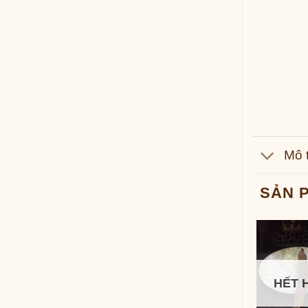
Mô 
SẢN 
HẾT 