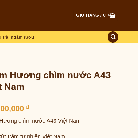
GIỎ HÀNG /
0
₫
 trà, ngâm rượu
ầm Hương chìm nước A43
t Nam
500,000
₫
Hương chìm nước A43 Việt Nam
xứ: trầm tự nhiên Việt Nam