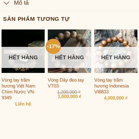
Mô tả
SẢN PHẨM TƯƠNG TỰ
-17%
HẾT HÀNG
HẾT HÀNG
HẾT HÀNG
Vòng tay trầm
Vòng Dây đeo tay
Vòng tay trầm
hương Việt Nam
VT03
hương Indonesia
Chìm Nước VN-
VI8833
1,200,000
₫
Giá
Giá
1,000,000
₫
9349
4,000,000
₫
gốc
hiện
Liên hệ
là:
tại
1,200,000 ₫.
là:
1,000,000 ₫.