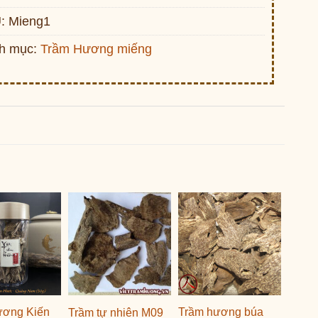
:
Mieng1
h mục:
Trầm Hương miếng
ương Kiến
Trầm hương búa
Trầm tự nhiên M09