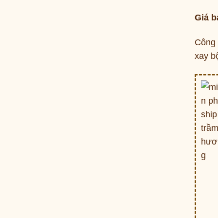
Giá b
Công 
xay bộ