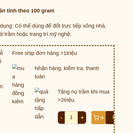
án tính theo 100 gram
dụng: Có thể dùng để đốt trực tiếp xông nhà,
t trầm hoặc trang trí mỹ nghệ.
Free ship đơn hàng >1triệu
Nhận hàng, kiểm tra, thanh
toán
Tặng nụ trầm khi mua
>2triệu
Trầm miếng xông nhà A số lượng
+
MUA NG