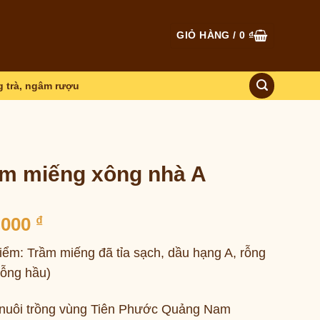
GIỎ HÀNG /
0
₫
 trà, ngâm rượu
m miếng xông nhà A
,000
₫
iểm: Trầm miếng đã tỉa sạch, dầu hạng A, rỗng
rỗng hầu)
nuôi trồng vùng Tiên Phước Quảng Nam