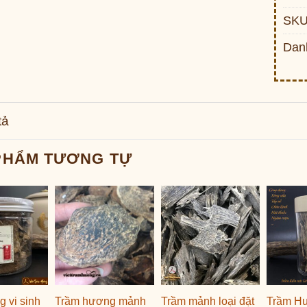
SKU
Dan
tả
PHẨM TƯƠNG TỰ
 vi sinh
Trầm hương mảnh
Trầm mảnh loại đặt
Trầm H