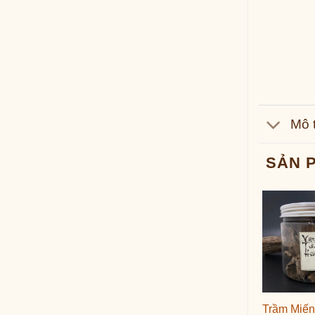
Mô 
SẢN 
Trầm Miếng