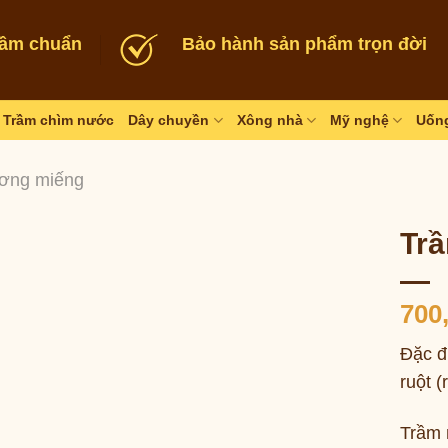
rầm chuẩn
Bảo hành sản phẩm trọn đời
Trầm chìm nước
Dây chuyền
Xông nhà
Mỹ nghệ
Uống
ơng miếng
Trầ
700
Đặc đ
ruột (
Trầm 