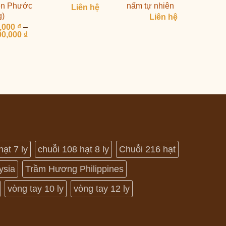
ên Phước
nấm tự nhiên
Liên hệ
g)
Liên hệ
,000
₫
–
Khoảng
00,000
₫
giá:
từ
900,000 ₫
đến
1,600,000 ₫
hạt 7 ly
chuỗi 108 hạt 8 ly
Chuỗi 216 hạt
ysia
Trầm Hương Philippines
vòng tay 10 ly
vòng tay 12 ly