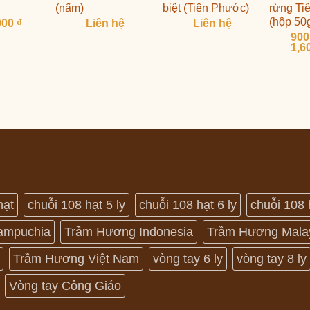
(nấm)
biệt (Tiên Phước)
rừng Ti
(hộp 50
000
₫
Liên hệ
Liên hệ
900
1,6
hạt
chuỗi 108 hạt 5 ly
chuỗi 108 hạt 6 ly
chuỗi 108 
ampuchia
Trầm Hương Indonesia
Trầm Hương Mala
Trầm Hương Việt Nam
vòng tay 6 ly
vòng tay 8 ly
Vòng tay Công Giáo