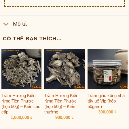
Mô tả
CÓ THỂ BẠN THÍCH…
Trầm Hương Kiến
Trầm Hương Kiến
Trầm giác xông nhà
rừng Tiên Phước
rừng Tiên Phước
tẩy uế Vip (hộp
(hộp 50g) – Kiến cao
(hộp 50g) – Kiến
50gam)
cấp
thường
300,000
₫
1,600,000
₫
900,000
₫