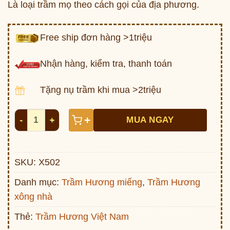
Là loại trầm mọ theo cách gọi của địa phương.
Free ship đơn hàng >1triệu
Nhận hàng, kiểm tra, thanh toán
Tặng nụ trầm khi mua >2triệu
Trầm Miếng vi sinh (Mọ) số lượng
+
MUA NGAY
SKU:
X502
Danh mục:
Trầm Hương miếng
,
Trầm Hương
xông nhà
Thẻ:
Trầm Hương Việt Nam