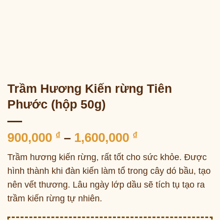
Trầm Hương Kiến rừng Tiên
Phước (hộp 50g)
Khoảng
900,000
₫
–
1,600,000
₫
giá:
Trầm hương kiến rừng, rất tốt cho sức khỏe. Được
từ
hình thành khi đàn kiến làm tổ trong cây dó bầu, tạo
900,000 ₫
nên vết thương. Lâu ngày lớp dầu sẽ tích tụ tạo ra
đến
1,600,000 ₫
trầm kiến rừng tự nhiên.