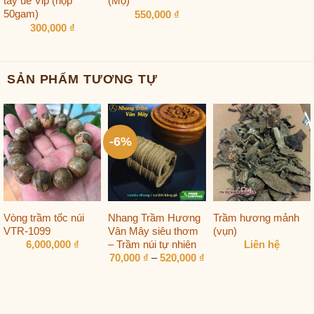
tẩy uế Vip (hộp
(Mọ)
50gam)
550,000
₫
300,000
₫
SẢN PHẨM TƯƠNG TỰ
-6%
Vòng trầm tốc núi
Nhang Trầm Hương
Trầm hương mảnh
VTR-1099
Vân Mây siêu thơm
(vụn)
– Trầm núi tự nhiên
6,000,000
₫
Liên hệ
Khoảng
70,000
₫
–
520,000
₫
giá:
từ
70,000 ₫
đến
520,000 ₫