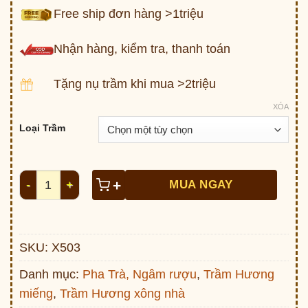
Free ship đơn hàng >1triệu
Nhận hàng, kiểm tra, thanh toán
Tặng nụ trầm khi mua >2triệu
XÓA
Loại Trầm
Trầm Hương Kiến rừng Tiên Phước (hộp 50g) số lượn
+
MUA NGAY
SKU:
X503
Danh mục:
Pha Trà, Ngâm rượu
,
Trầm Hương
miếng
,
Trầm Hương xông nhà