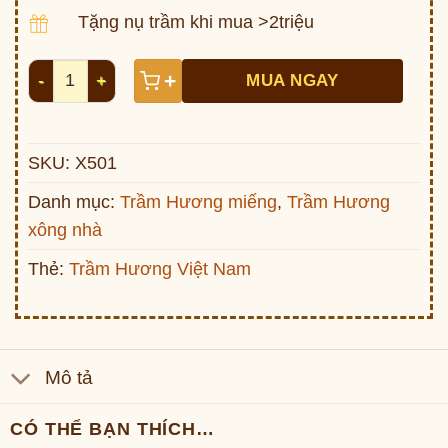
Tặng nụ trầm khi mua >2triệu
Trầm giác xông nhà tẩy uế Vip (hộp 50gam) số lượng
+
MUA NGAY
SKU:
X501
Danh mục:
Trầm Hương miếng
,
Trầm Hương
xông nhà
Thẻ:
Trầm Hương Việt Nam
Mô tả
CÓ THỂ BẠN THÍCH…