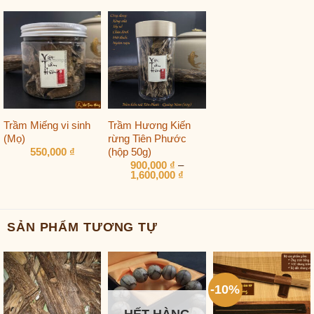
Trầm Miếng vi sinh
Trầm Hương Kiến
(Mọ)
rừng Tiên Phước
(hộp 50g)
550,000
₫
900,000
₫
–
Khoảng
1,600,000
₫
giá:
từ
900,000 ₫
đến
1,600,000 ₫
SẢN PHẨM TƯƠNG TỰ
-10%