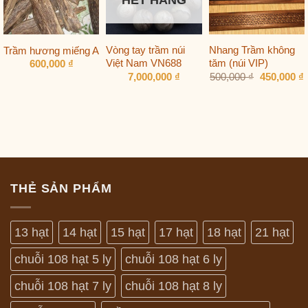
HẾT HÀNG
Vòng tay trầm núi
Nhang Trầm không
Trầm hương miếng A
Việt Nam VN688
tăm (núi VIP)
600,000
₫
Giá
7,000,000
₫
500,000
₫
450,000
₫
gốc
h
là:
t
500,000 ₫.
l
4
THẺ SẢN PHẨM
13 hạt
14 hạt
15 hạt
17 hạt
18 hạt
21 hạt
chuỗi 108 hạt 5 ly
chuỗi 108 hạt 6 ly
chuỗi 108 hạt 7 ly
chuỗi 108 hạt 8 ly