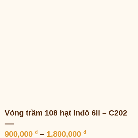
Vòng trầm 108 hạt Inđô 6li – C202
Khoảng
900,000
₫
–
1,800,000
₫