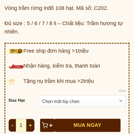
giá:
Vòng trầm rừng inđô 108 hạt. Mã số: C202.
từ
900,000 ₫
Đủ size : 5 / 6 / 7 / 8 li – Chất liệu: Trầm hương tự
đến
nhiên.
1,800,000 ₫
Free ship đơn hàng >1triệu
Nhận hàng, kiểm tra, thanh toán
Tặng nụ trầm khi mua >2triệu
XÓA
Size Hạt
Vòng trầm 108 hạt Inđô 6li - C202 số lượng
+
MUA NGAY