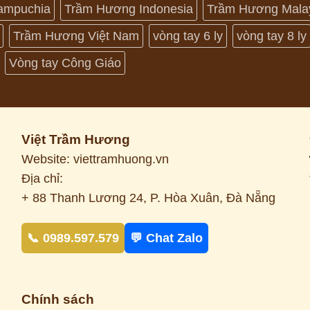
ampuchia
Trầm Hương Indonesia
Trầm Hương Mala
Trầm Hương Việt Nam
vòng tay 6 ly
vòng tay 8 ly
Vòng tay Công Giáo
Việt Trầm Hương
Website: viettramhuong.vn
Địa chỉ:
+ 88 Thanh Lương 24, P. Hòa Xuân, Đà Nẵng
📞 0989.597.579
💬 Chat Zalo
Chính sách