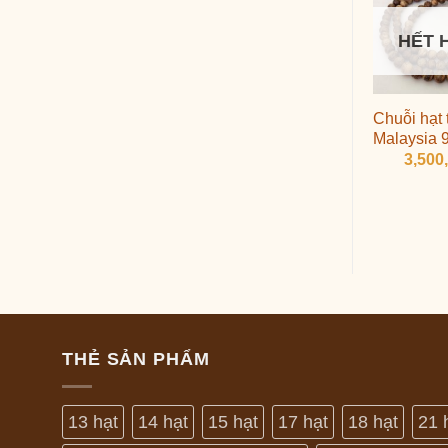
HẾT 
Chuỗi hạt 
Malaysia 
3,500
THẺ SẢN PHẨM
13 hạt
14 hạt
15 hạt
17 hạt
18 hạt
21 