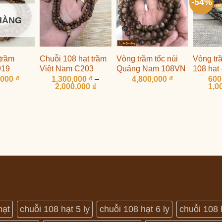
-54%
HÀNG
trầm
Chuỗi 108 hạt trầm
Vòng trầm tốc núi
Vòng t
919
Việt Nam C203
Quảng Nam 108VN
108 hạt
,000
₫
1,300,000
₫
–
4,800,000
₫
600
Khoảng
2,000,000
₫
1,0
giá:
từ
1,300,000 ₫
đến
2,000,000 ₫
hạt
chuỗi 108 hạt 5 ly
chuỗi 108 hạt 6 ly
chuỗi 108 