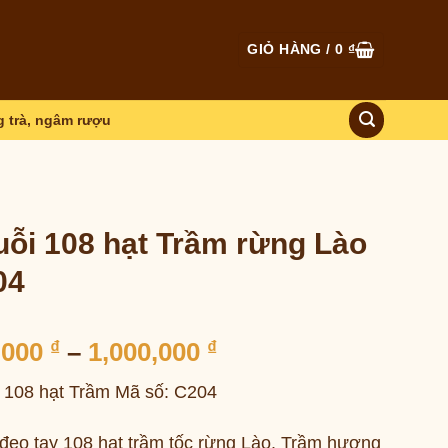
GIỎ HÀNG /
0
₫
 trà, ngâm rượu
ỗi 108 hạt Trầm rừng Lào
04
Khoảng
,000
₫
–
1,000,000
₫
giá:
 108 hạt Trầm Mã số: C204
từ
500,000 ₫
đeo tay 108 hạt trầm tốc rừng Lào. Trầm hương