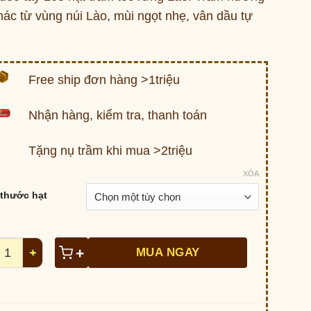
đến
hác từ vùng núi Lào, mùi ngọt nhẹ, vân dầu tự
1,000,000 ₫
.
Free ship đơn hàng >1triệu
Nhận hàng, kiểm tra, thanh toán
Tặng nụ trầm khi mua >2triệu
XÓA
 thước hạt
i 108 hạt Trầm rừng Lào C204 số lượng
+
MUA NGAY