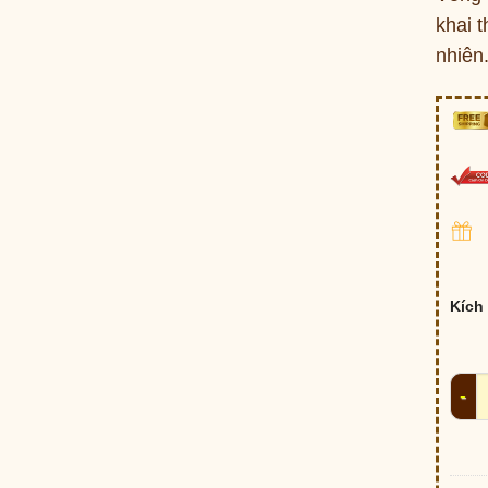
khai t
nhiên
Kích
Chuỗ