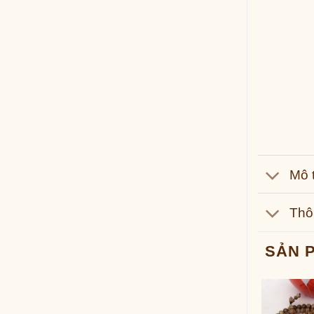
Mô 
Thô
SẢN 