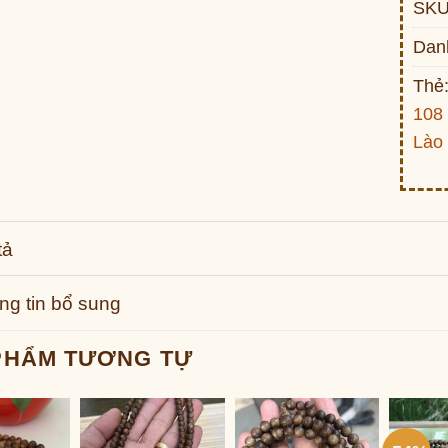
SKU
Dan
Thẻ
108 
Lào
tả
ng tin bổ sung
PHẨM TƯƠNG TỰ