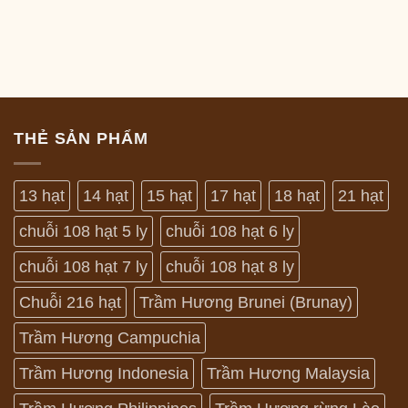
gốc
hiện
1,300,000 ₫
là:
tại
đến
6,000,000 ₫.
là:
2,000,000 ₫
4,500
THẺ SẢN PHẨM
13 hạt
14 hạt
15 hạt
17 hạt
18 hạt
21 hạt
chuỗi 108 hạt 5 ly
chuỗi 108 hạt 6 ly
chuỗi 108 hạt 7 ly
chuỗi 108 hạt 8 ly
Chuỗi 216 hạt
Trầm Hương Brunei (Brunay)
Trầm Hương Campuchia
Trầm Hương Indonesia
Trầm Hương Malaysia