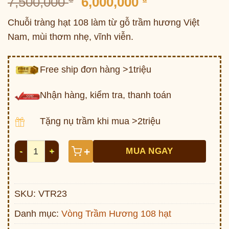
Giá
Giá
7,500,000
6,000,000
gốc
hiện
Chuỗi tràng hạt 108 làm từ gỗ trầm hương Việt
là:
tại
Nam, mùi thơm nhẹ, vĩnh viễn.
7,500,000 ₫.
là:
6,000,000 ₫.
Free ship đơn hàng >1triệu
Nhận hàng, kiểm tra, thanh toán
Tặng nụ trầm khi mua >2triệu
Tràng hạt gỗ Trầm Hương VTR23 số lượng
+
MUA NGAY
SKU:
VTR23
Danh mục:
Vòng Trầm Hương 108 hạt