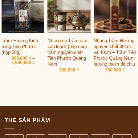
Trầm Hương Kiến
Nhang nụ Trầm cao
Nhang Trầm Hương
rừng Tiên Phước
cấp loại 2 (nắp nâu)
nguyên chất 30cm
(hộp 50g)
trầm nguyên chất
và 40cm – Trầm Tiên
Tiên Phước Quảng
Phước Quảng Nam
900,000
₫
–
Khoảng
1,600,000
₫
Nam
hương thơm dễ chịu
giá:
250,000
₫
350,000
₫
từ
900,000 ₫
đến
1,600,000 ₫
THẺ SẢN PHẨM