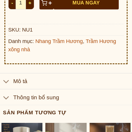
+
MUA NGAY
SKU:
NU1
Danh mục:
Nhang Trầm Hương
,
Trầm Hương
xông nhà
Mô tả
Thông tin bổ sung
SẢN PHẨM TƯƠNG TỰ