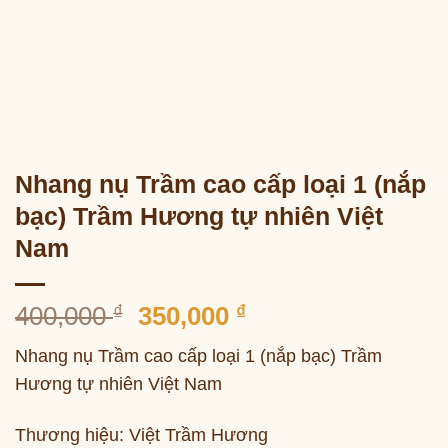
Nhang nụ Trầm cao cấp loại 1 (nắp
bạc) Trầm Hương tự nhiên Việt
Nam
Giá
Giá
400,000
₫
350,000
₫
gốc
hiện
Nhang nụ Trầm cao cấp loại 1 (nắp bạc) Trầm
là:
tại
Hương tự nhiên Việt Nam
400,000 ₫.
là:
350,000 ₫.
Thương hiệu: Việt Trầm Hương