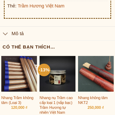
Thẻ:
Trầm Hương Việt Nam
Mô tả
CÓ THỂ BẠN THÍCH…
-13%
Nhang Trầm không
Nhang nụ Trầm cao
Nhang không tăm
tăm (Loại 3)
cấp loại 1 (nắp bạc)
NKT2
Trầm Hương tự
120,000
₫
250,000
₫
nhiên Việt Nam