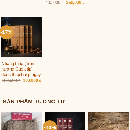
Giá
Giá
400,000
₫
350,000
₫
gốc
hiện
là:
tại
400,000 ₫.
là:
350,000 ₫.
-17%
Nhang thắp (Trầm
hương Cao cấp)
dùng thắp hàng ngày
Giá
Giá
120,000
₫
100,000
₫
gốc
hiện
là:
tại
120,000 ₫.
là:
100,000 ₫.
SẢN PHẨM TƯƠNG TỰ
-10%