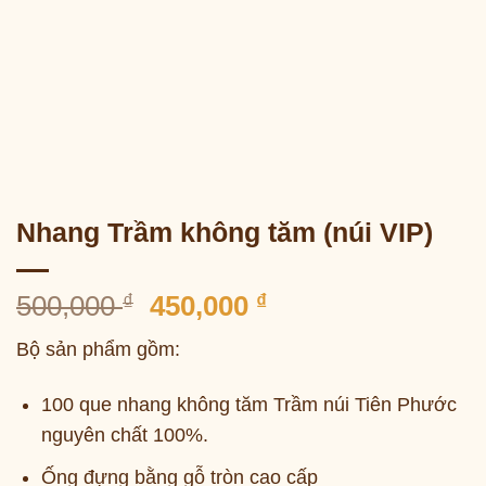
Nhang Trầm không tăm (núi VIP)
Giá
Giá
500,000
₫
450,000
₫
gốc
hiện
Bộ sản phẩm gồm:
là:
tại
500,000 ₫.
là:
100 que nhang không tăm Trầm núi Tiên Phước
450,000 ₫.
nguyên chất 100%.
Ống đựng bằng gỗ tròn cao cấp