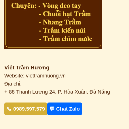
Việt Trầm Hương
Website: viettramhuong.vn
Địa chỉ:
+ 88 Thanh Lương 24, P. Hòa Xuân, Đà Nẵng
📞 0989.597.579
💬 Chat Zalo