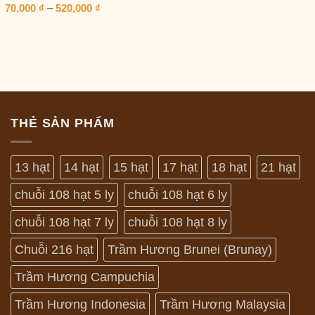
Khoảng
70,000
₫
–
520,000
₫
giá:
từ
70,000 ₫
đến
520,000 ₫
THẺ SẢN PHẨM
13 hạt
14 hạt
15 hạt
17 hạt
18 hạt
21 hạt
chuỗi 108 hạt 5 ly
chuỗi 108 hạt 6 ly
chuỗi 108 hạt 7 ly
chuỗi 108 hạt 8 ly
Chuỗi 216 hạt
Trầm Hương Brunei (Brunay)
Trầm Hương Campuchia
Trầm Hương Indonesia
Trầm Hương Malaysia