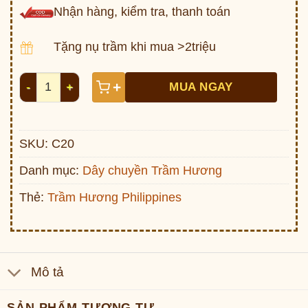
Nhận hàng, kiểm tra, thanh toán
Tặng nụ trầm khi mua >2triệu
Dây chuyền Trầm Philippin Lu thống C20 số lượng
+
MUA NGAY
SKU:
C20
Danh mục:
Dây chuyền Trầm Hương
Thẻ:
Trầm Hương Philippines
Mô tả
SẢN PHẨM TƯƠNG TỰ