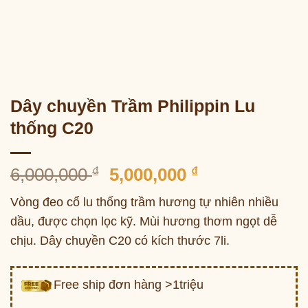
Dây chuyền Trầm Philippin Lu
thống C20
Giá
Giá
6,000,000
₫
5,000,000
₫
gốc
hiện
Vòng đeo cổ lu thống trầm hương tự nhiên nhiều
là:
tại
dầu, được chọn lọc kỹ. Mùi hương thơm ngọt dễ
6,000,000 ₫.
là:
chịu. Dây chuyền C20 có kích thước 7li.
5,000,000 ₫.
Free ship đơn hàng >1triệu