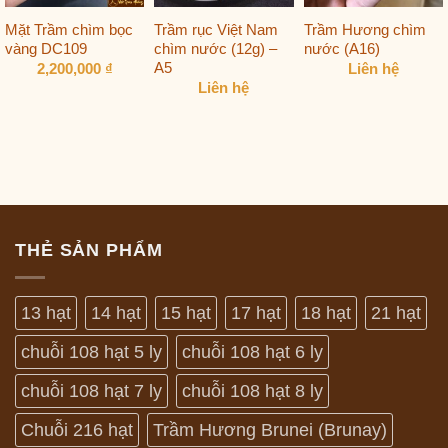
Mặt Trầm chìm bọc
Trầm rục Việt Nam
Trầm Hương chìm
vàng DC109
chìm nước (12g) –
nước (A16)
A5
2,200,000
₫
Liên hệ
Liên hệ
THẺ SẢN PHẨM
13 hạt
14 hạt
15 hạt
17 hạt
18 hạt
21 hạt
chuỗi 108 hạt 5 ly
chuỗi 108 hạt 6 ly
chuỗi 108 hạt 7 ly
chuỗi 108 hạt 8 ly
Chuỗi 216 hạt
Trầm Hương Brunei (Brunay)