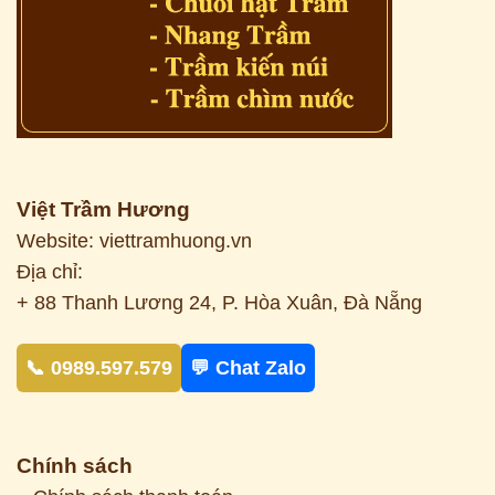
Việt Trầm Hương
Website: viettramhuong.vn
Địa chỉ:
+ 88 Thanh Lương 24, P. Hòa Xuân, Đà Nẵng
📞 0989.597.579
💬 Chat Zalo
Chính sách