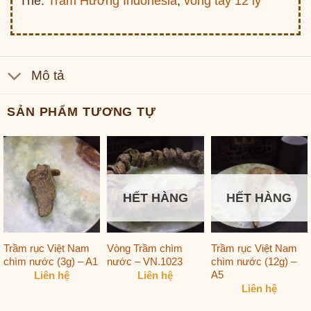
Thẻ:
Trầm Hương Indonesia
,
vòng tay 12 ly
Mô tả
SẢN PHẨM TƯƠNG TỰ
HẾT HÀNG
HẾT HÀNG
Trầm rục Việt Nam
Vòng Trầm chìm
Trầm rục Việt Nam
chìm nước (3g) – A1
nước – VN.1023
chìm nước (12g) –
A5
Liên hệ
Liên hệ
Liên hệ