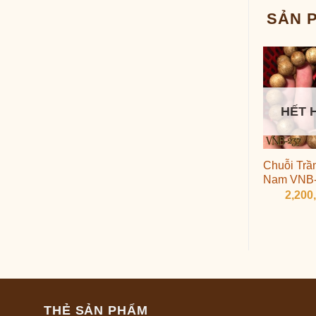
SẢN 
HẾT 
Chuỗi Trầ
Nam VNB
2,200
THẺ SẢN PHẨM