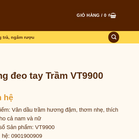
GIỎ HÀNG /
0
₫
 trà, ngâm rượu
g đeo tay Trầm VT9900
n hệ
iểm: Vân dầu trầm hương đậm, thơm nhẹ, thích
ho cả nam và nữ
số Sản phẩm: VT9900
n hệ: 0901900909