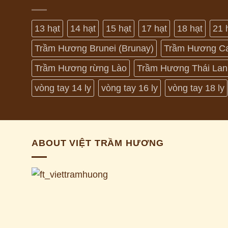
13 hạt
14 hạt
15 hạt
17 hạt
18 hạt
21 
Trầm Hương Brunei (Brunay)
Trầm Hương C
Trầm Hương rừng Lào
Trầm Hương Thái Lan
vòng tay 14 ly
vòng tay 16 ly
vòng tay 18 ly
ABOUT VIỆT TRẦM HƯƠNG