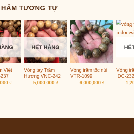
PHẨM TƯƠNG TỰ
HÀNG
HẾT HÀNG
HẾ
m Việt
Vòng tay Trầm
Vòng trầm tốc núi
Vòng t
-237
Hương VNC-242
VTR-1099
IDC-23
,000
₫
5,000,000
₫
6,000,000
₫
1,2