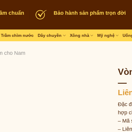
rầm chuẩn
Bảo hành sản phẩm trọn đời
Trầm chìm nước
Dây chuyền
Xông nhà
Mỹ nghệ
Uống
m cho Nam
Vòn
Liê
Đặc đ
hợp c
– Mã 
– Liê