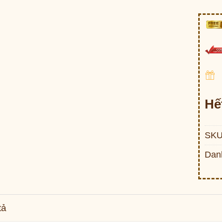
Hế
SKU
Dan
tả