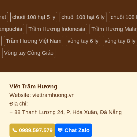
hạt
chuỗi 108 hạt 5 ly
chuỗi 108 hạt 6 ly
chuỗi 108 
ampuchia
Trầm Hương Indonesia
Trầm Hương Mala
Trầm Hương Việt Nam
vòng tay 6 ly
vòng tay 8 ly
Vòng tay Công Giáo
Việt Trầm Hương
Website: viettramhuong.vn
Địa chỉ:
+ 88 Thanh Lương 24, P. Hòa Xuân, Đà Nẵng
📞 0989.597.579
💬 Chat Zalo