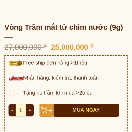
Vòng Trầm mắt tử chìm nước (9g)
Giá
Giá
27,000,000
₫
25,000,000
₫
gốc
hiện
là:
tại
Free ship đơn hàng >1triệu
27,000,000 ₫.
là:
25,000,000 
Nhận hàng, kiểm tra, thanh toán
Tặng nụ trầm khi mua >2triệu
Vòng Trầm mắt tử chìm nước (9g) số lượng
+
MUA NGAY