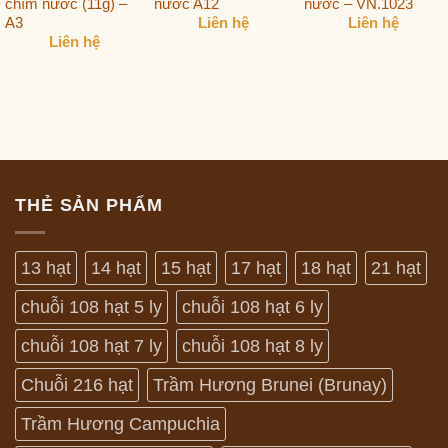
chìm nước (11g) –
nước A12
nước – VN.1023
A3
Liên hệ
Liên hệ
Liên hệ
THẺ SẢN PHẨM
13 hạt
14 hạt
15 hạt
17 hạt
18 hạt
21 hạt
chuỗi 108 hạt 5 ly
chuỗi 108 hạt 6 ly
chuỗi 108 hạt 7 ly
chuỗi 108 hạt 8 ly
Chuỗi 216 hạt
Trầm Hương Brunei (Brunay)
Trầm Hương Campuchia