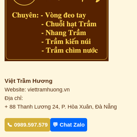
Việt Trầm Hương
Website: viettramhuong.vn
Địa chỉ:
+ 88 Thanh Lương 24, P. Hòa Xuân, Đà Nẵng
📞 0989.597.579
💬 Chat Zalo