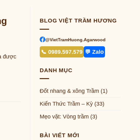
ng
BLOG VIỆT TRẦM HƯƠNG
@VietTramHuong.Agarwood
📞 0989.597.579
💬 Zalo
a được
DANH MỤC
Đốt nhang & xông Trầm
(1)
Kiến Thức Trầm – Kỳ
(33)
Mẹo vặt: Vòng trầm
(3)
BÀI VIẾT MỚI