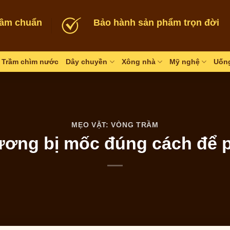
rầm chuẩn
Bảo hành sản phẩm trọn đời
Trầm chìm nước
Dây chuyền
Xông nhà
Mỹ nghệ
Uống
MẸO VẶT: VÒNG TRẦM
ương bị mốc đúng cách để 