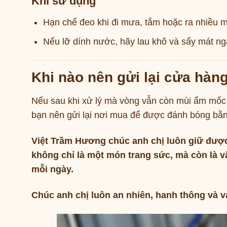
Khi sử dụng
Hạn chế đeo khi đi mưa, tắm hoặc ra nhiều m
Nếu lỡ dính nước, hãy lau khô và sấy mát nga
Khi nào nên gửi lại cửa hàn
Nếu sau khi xử lý mà vòng vẫn còn mùi ẩm mốc
bạn nên gửi lại nơi mua để được đánh bóng bằ
Việt Trầm Hương chúc anh chị luôn giữ đượ
không chỉ là một món trang sức, mà còn là 
mỗi ngày.
Chúc anh chị luôn an nhiên, hanh thông và v