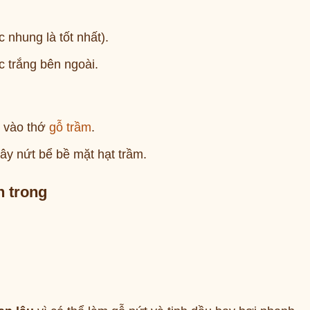
 nhung là tốt nhất).
c trắng bên ngoài.
c vào thớ
gỗ trầm
.
y nứt bể bề mặt hạt trầm.
n trong