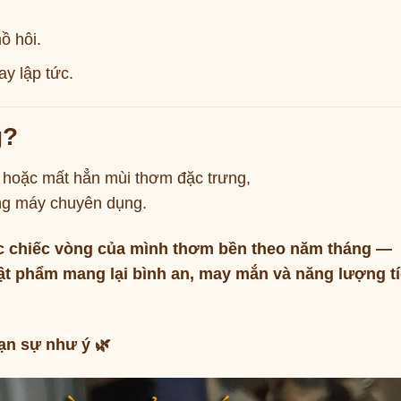
ồ hôi.
y lập tức.
g?
 hoặc mất hẳn mùi thơm đặc trưng,
ng máy chuyên dụng.
c chiếc vòng của mình thơm bền theo năm tháng —
vật phẩm mang lại bình an, may mắn và năng lượng t
ạn sự như ý 🌿