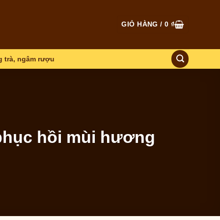
GIỎ HÀNG /
0
₫
 trà, ngâm rượu
phục hồi mùi hương