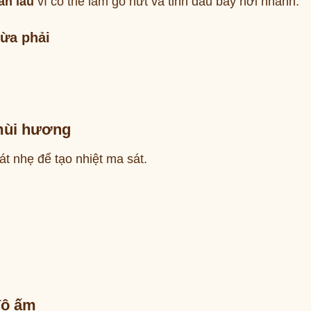
an lâu
vì có thể làm gỗ nứt và tinh dầu bay hơi nhanh.
vừa phải
mùi hương
t nhẹ để tạo nhiệt ma sát.
độ ấm