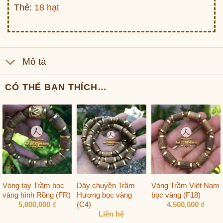
Thẻ:
18 hạt
Mô tả
CÓ THỂ BẠN THÍCH…
Vòng tay Trầm bọc
Dây chuyền Trầm
Vòng Trầm Việt Nam
vàng hình Rồng (FR)
Hương bọc vàng
bọc vàng (F18)
(C4)
5,800,000
₫
4,500,000
₫
Liên hệ