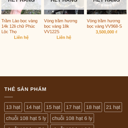
HẾT HÀNG
HẾT HÀNG
HẾT HÀNG
Trầm Lào bọc vàng
Vòng trầm hương
Vòng trầm hương
14k 12li chữ Phúc
bọc vàng 18k
bọc vàng VV968-S
Lộc Thọ
VV122S
3,500,000
₫
Liên hệ
Liên hệ
THẺ SẢN PHẨM
13 hạt
14 hạt
15 hạt
17 hạt
18 hạt
21 hạt
chuỗi 108 hạt 5 ly
chuỗi 108 hạt 6 ly