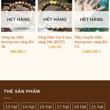
HẾT HÀNG
HẾT HÀNG
HẾT HÀNG
Vòng tay trầm
Vòng trầm mix tì hưu
Dây chuyền trầm
hương mix vàng BV-
vàng 24k (BV37)
hương bọc vàng BV-
36
C1
Liên hệ
900,000
₫
3,900,000
₫
THẺ SẢN PHẨM
13 hạt
14 hạt
15 hạt
17 hạt
18 hạt
21 hạt