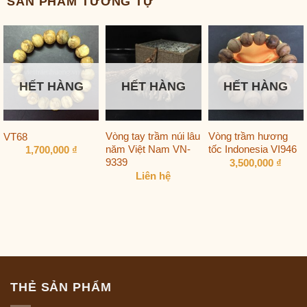
SẢN PHẨM TƯƠNG TỰ
HẾT HÀNG
HẾT HÀNG
HẾT HÀNG
Vòng tay trầm núi lâu
Vòng trầm hương
VT68
năm Việt Nam VN-
tốc Indonesia VI946
1,700,000
₫
9339
3,500,000
₫
Liên hệ
THẺ SẢN PHẨM