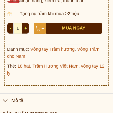
Nhận hàng, kiểm tra, thanh toán
Tặng nụ trầm khi mua >2triệu
Tốc bông Nha Trang V2905 số lượng
+
MUA NGAY
Danh mục:
Vòng tay Trầm hương
,
Vòng Trầm
cho Nam
Thẻ:
18 hạt
,
Trầm Hương Việt Nam
,
vòng tay 12
ly
Mô tả