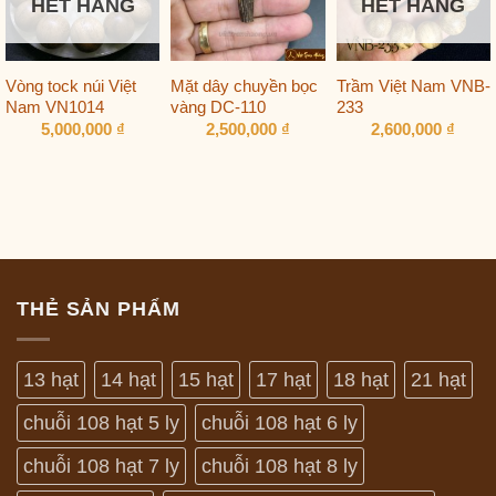
HẾT HÀNG
HẾT HÀNG
Vòng tock núi Việt
Mặt dây chuyền bọc
Trầm Việt Nam VNB-
Nam VN1014
vàng DC-110
233
5,000,000
₫
2,500,000
₫
2,600,000
₫
THẺ SẢN PHẨM
13 hạt
14 hạt
15 hạt
17 hạt
18 hạt
21 hạt
chuỗi 108 hạt 5 ly
chuỗi 108 hạt 6 ly
chuỗi 108 hạt 7 ly
chuỗi 108 hạt 8 ly