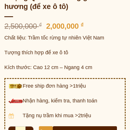
hương (để xe ô tô)
Giá
Giá
2,500,000
₫
2,000,000
₫
gốc
hiện
Chất liệu: Trầm tốc rừng tự nhiên Việt Nam
là:
tại
2,500,000 ₫.
là:
Tượng thích hợp để xe ô tô
2,000,000 ₫.
Kích thước: Cao 12 cm – Ngang 4 cm
Free ship đơn hàng >1triệu
Nhận hàng, kiểm tra, thanh toán
Tặng nụ trầm khi mua >2triệu
Tượng Quan Âm bằng gỗ trầm hương (để xe ô tô) số l