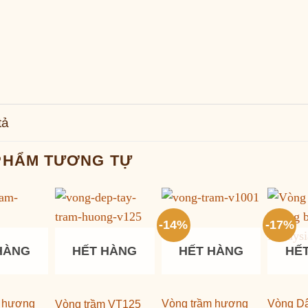
tả
PHẨM TƯƠNG TỰ
-14%
-17%
HÀNG
HẾT HÀNG
HẾT HÀNG
HẾ
m hương
Vòng trầm hương
Vòng Dâ
Vòng trầm VT125