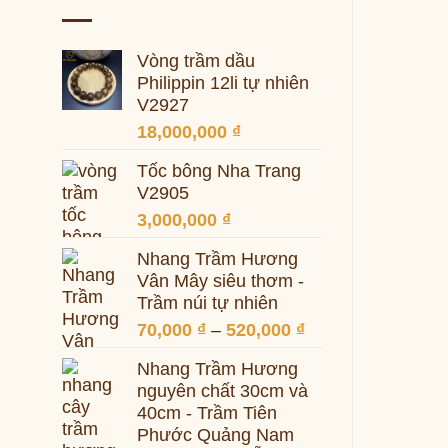
Vòng trầm dầu
Philippin 12li tự nhiên
V2927
18,000,000
₫
Tốc bông Nha Trang
V2905
3,000,000
₫
Nhang Trầm Hương
Vân Mây siêu thơm -
Trầm núi tự nhiên
Khoảng
70,000
₫
–
520,000
₫
giá:
Nhang Trầm Hương
từ
nguyên chất 30cm và
70,000 ₫
40cm - Trầm Tiên
đến
Phước Quảng Nam
520,000 ₫