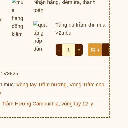
Nhận hàng, kiểm tra, thanh
toán
Tặng nụ trầm khi mua
>2triệu
Vòng tay trầm hương Pusat Camp
+
MUA NG
:
V2925
h mục:
Vòng tay Trầm hương
,
Vòng Trầm cho
m
:
Trầm Hương Campuchia
,
vòng tay 12 ly