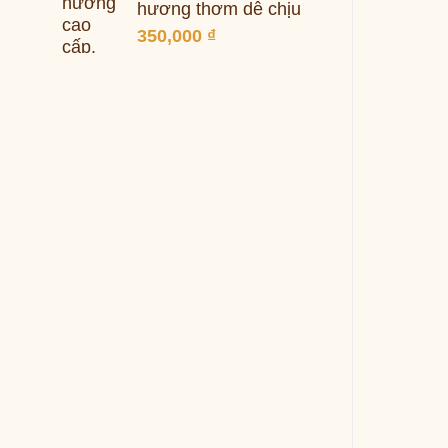
hương thơm dễ chịu
350,000
₫