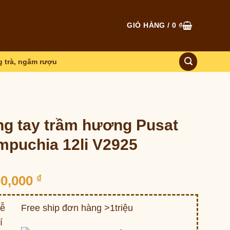
GIỎ HÀNG /
0
₫
 trà, ngâm rượu
g tay trầm hương Pusat
puchia 12li V2925
00,000
₫
Free ship đơn hàng >1triệu