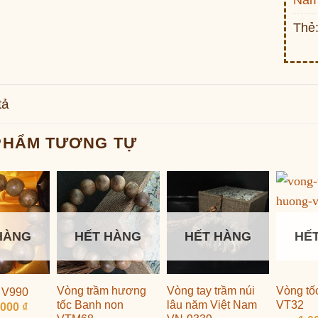
Na
Thẻ
tả
PHẨM TƯƠNG TỰ
HÀNG
HẾT HÀNG
HẾT HÀNG
HẾ
Vòng trầm hương
Vòng tay trầm núi
Vòng tố
 V990
tốc Banh non
lâu năm Việt Nam
VT32
,000
₫