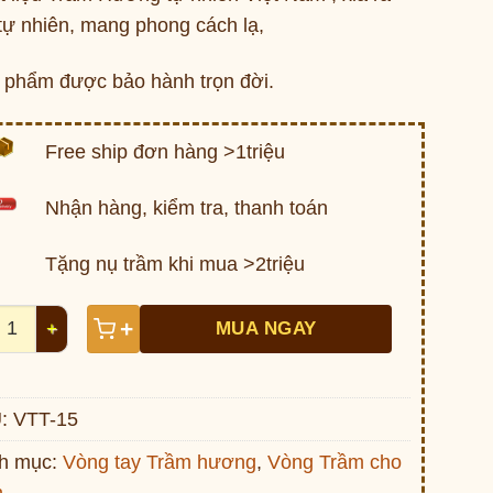
1,200,000 ₫.
tự nhiên, mang phong cách lạ,
 phẩm được bảo hành trọn đời.
Free ship đơn hàng >1triệu
Nhận hàng, kiểm tra, thanh toán
Tặng nụ trầm khi mua >2triệu
 tay trầm hương tự nhiên Việt Nam VTT-15 số lượng
+
MUA NGAY
:
VTT-15
h mục:
Vòng tay Trầm hương
,
Vòng Trầm cho