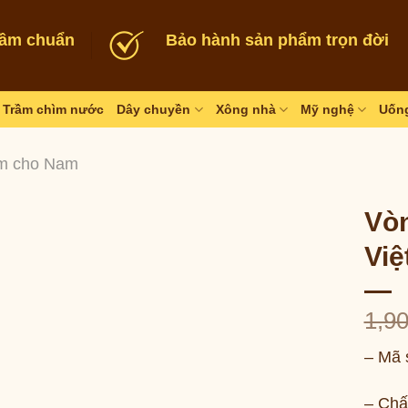
rầm chuẩn
Bảo hành sản phẩm trọn đời
Trầm chìm nước
Dây chuyền
Xông nhà
Mỹ nghệ
Uống
m cho Nam
Vòn
Việ
1,9
– Mã 
– Chấ