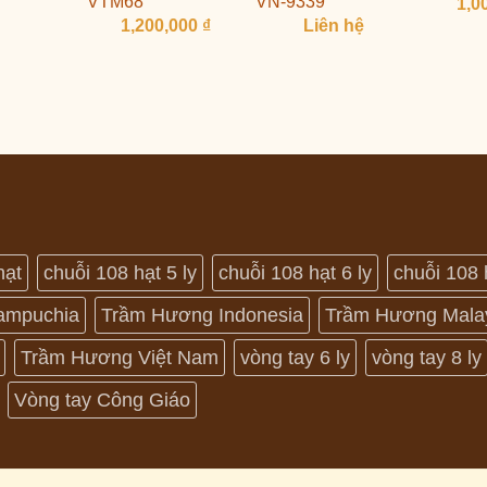
VTM68
VN-9339
1,0
1,200,000
₫
Liên hệ
hạt
chuỗi 108 hạt 5 ly
chuỗi 108 hạt 6 ly
chuỗi 108 
ampuchia
Trầm Hương Indonesia
Trầm Hương Mala
Trầm Hương Việt Nam
vòng tay 6 ly
vòng tay 8 ly
Vòng tay Công Giáo