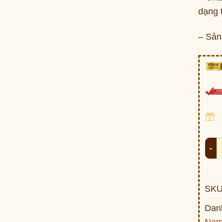
dạng 
– Sản
Vòng
SKU
Dan