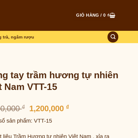
GIỎ HÀNG /
0
₫
 trà, ngâm rượu
g tay trầm hương tự nhiên
t Nam VTT-15
Giá
Giá
00,000
₫
1,200,000
₫
gốc
hiện
số sản phẩm: VTT-15
là:
tại
1,900,000 ₫.
là:
t liệu Trầm Hương tự nhiên Việt Nam , xỉa ra