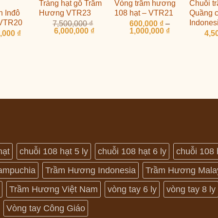
Tràng hạt gỗ Trầm
Vòng trầm hương
Chuỗi t
n Inđô
Hương VTR23
108 hạt – VTR21
Quầng c
 VTR20
Indones
7,500,000
₫
600,000
₫
–
Giá
Giá
Khoảng
6,000,000
₫
1,000,000
₫
0,000
₫
4,5
gốc
hiện
giá:
là:
tại
từ
7,500,000 ₫.
là:
600,000 ₫
6,000,000 ₫.
đến
1,000,000 ₫
hạt
chuỗi 108 hạt 5 ly
chuỗi 108 hạt 6 ly
chuỗi 108 
ampuchia
Trầm Hương Indonesia
Trầm Hương Mala
Trầm Hương Việt Nam
vòng tay 6 ly
vòng tay 8 ly
Vòng tay Công Giáo