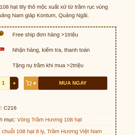
108 hạt 8ly thô mộc xuất xứ từ trầm rục vùng
uảng Nam giáp Kontum, Quảng Ngãi.
Free ship đơn hàng >1triệu
Nhận hàng, kiểm tra, thanh toán
Tặng nụ trầm khi mua >2triệu
 trầm 108 hạt 8 ly - Trầm rục Việt Nam C216 số lượng
+
MUA NGAY
:
C216
h mục:
Vòng Trầm Hương 108 hạt
:
chuỗi 108 hạt 8 ly
,
Trầm Hương Việt Nam