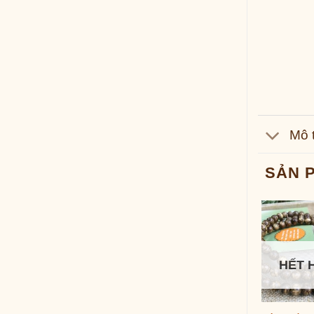
Mô 
SẢN 
HẾT 