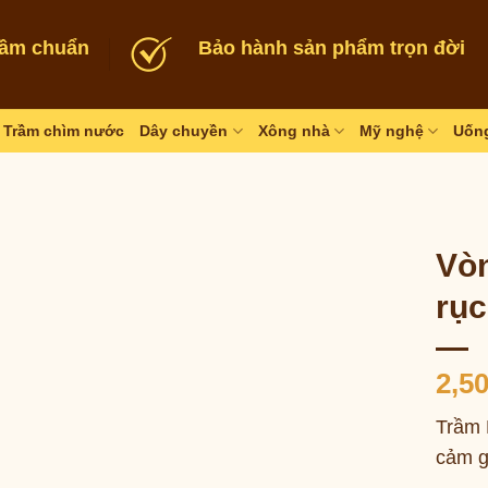
rầm chuẩn
Bảo hành sản phẩm trọn đời
Trầm chìm nước
Dây chuyền
Xông nhà
Mỹ nghệ
Uống
Vòn
rục
2,5
Trầm 
cảm g