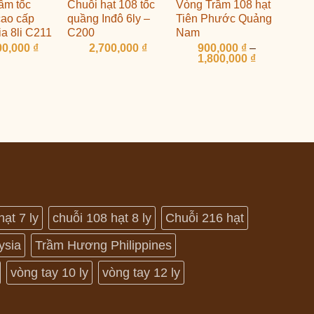
rầm tốc
Chuỗi hạt 108 tốc
Vòng Trầm 108 hạt
ao cấp
quầng Inđô 6ly –
Tiên Phước Quảng
ia 8li C211
C200
Nam
00,000
₫
2,700,000
₫
900,000
₫
–
Khoảng
1,800,000
₫
giá:
từ
900,000 ₫
đến
1,800,000 ₫
hạt 7 ly
chuỗi 108 hạt 8 ly
Chuỗi 216 hạt
ysia
Trầm Hương Philippines
vòng tay 10 ly
vòng tay 12 ly