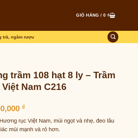
GIỎ HÀNG /
0
₫
 trà, ngâm rượu
g trầm 108 hạt 8 ly – Trầm
 Việt Nam C216
00,000
₫
Hương rục Việt Nam, mùi ngọt và nhẹ, đeo lâu
iác mùi mạnh và rỏ hơn.