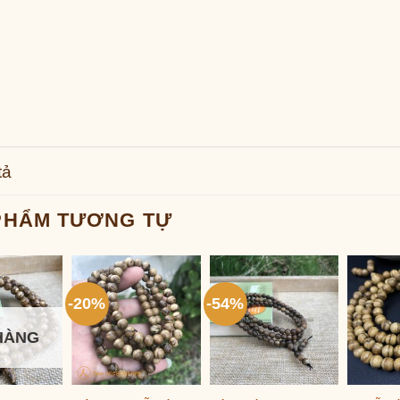
tả
PHẨM TƯƠNG TỰ
-20%
-54%
HÀNG