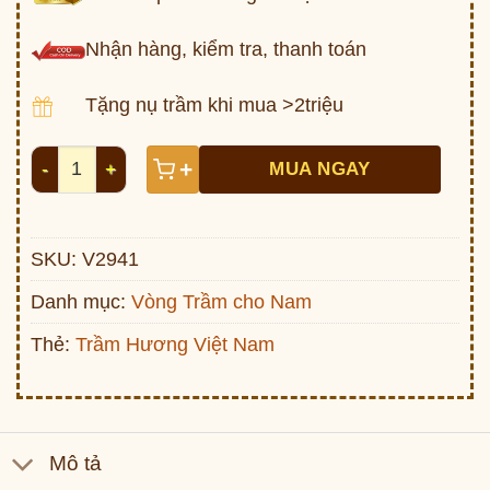
Nhận hàng, kiểm tra, thanh toán
Tặng nụ trầm khi mua >2triệu
Vòng trầm trúc khúc Việt V2941 số lượng
+
MUA NGAY
SKU:
V2941
Danh mục:
Vòng Trầm cho Nam
Thẻ:
Trầm Hương Việt Nam
Mô tả