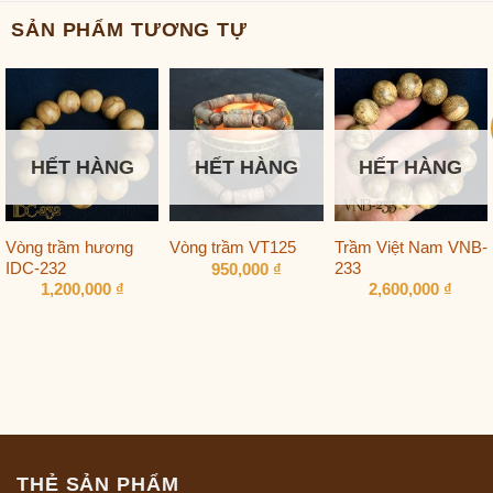
SẢN PHẨM TƯƠNG TỰ
HẾT HÀNG
HẾT HÀNG
HẾT HÀNG
Vòng trầm hương
Trầm Việt Nam VNB-
Vòng trầm VT125
IDC-232
233
950,000
₫
1,200,000
₫
2,600,000
₫
THẺ SẢN PHẨM