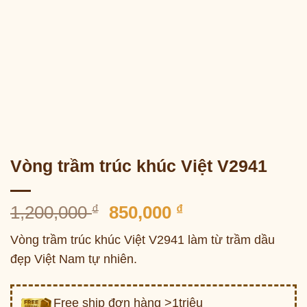
Vòng trầm trúc khúc Việt V2941
Giá
Giá
1,200,000
₫
850,000
₫
gốc
hiện
Vòng trầm trúc khúc Việt V2941 làm từ trầm dầu
là:
tại
đẹp Việt Nam tự nhiên.
1,200,000 ₫.
là:
850,000 ₫.
Free ship đơn hàng >1triệu