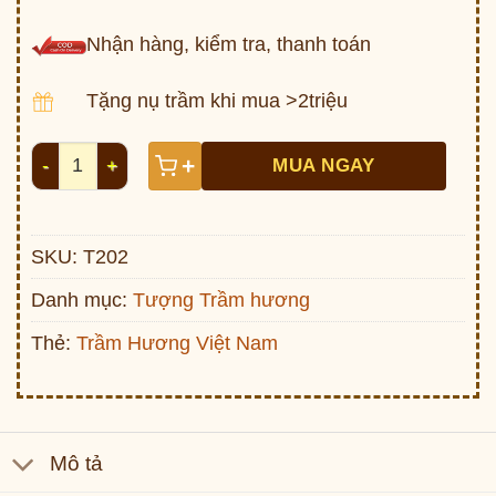
Nhận hàng, kiểm tra, thanh toán
Tặng nụ trầm khi mua >2triệu
Tượng Trầm Hương Di Lặc để xe ô tô - Vạn Sự Như Ý 
+
MUA NGAY
SKU:
T202
Danh mục:
Tượng Trầm hương
Thẻ:
Trầm Hương Việt Nam
Mô tả