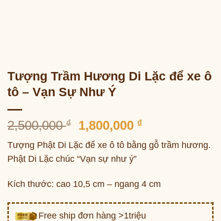
Tượng Trầm Hương Di Lặc để xe ô
tô – Vạn Sự Như Ý
Giá
Giá
2,500,000
₫
1,800,000
₫
gốc
hiện
Tượng Phật Di Lặc để xe ô tô bằng gỗ trầm hương.
là:
tại
Phật Di Lặc chúc “Vạn sự như ý”
2,500,000 ₫.
là:
1,800,000 ₫.
Kích thước: cao 10,5 cm – ngang 4 cm
Free ship đơn hàng >1triệu