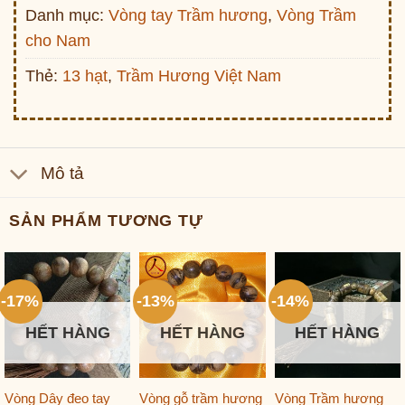
Danh mục:
Vòng tay Trầm hương
,
Vòng Trầm
cho Nam
Thẻ:
13 hạt
,
Trầm Hương Việt Nam
Mô tả
SẢN PHẨM TƯƠNG TỰ
-17%
-13%
-14%
HẾT HÀNG
HẾT HÀNG
HẾT HÀNG
Vòng Dây đeo tay
Vòng gỗ trầm hương
Vòng Trầm hương