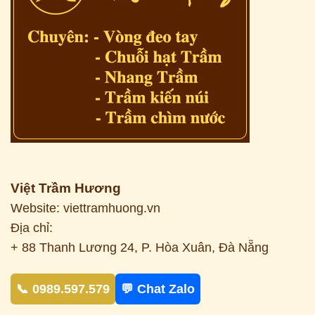
Việt Trầm Hương
Website: viettramhuong.vn
Địa chỉ:
+ 88 Thanh Lương 24, P. Hòa Xuân, Đà Nẵng
📞 0989.597.579
💬 Chat Zalo