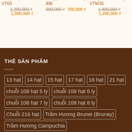
VT03
306
VTM35
Giá
Giá
1,200,000
₫
800,000
₫
700,000
₫
1,400,000
₫
Giá
Giá
gốc
hiện
Giá
Giá
1,000,000
₫
1,200,000
₫
gốc
hiện
là:
tại
gốc
hiện
là:
tại
800,000 ₫.
là:
là:
tại
1,200,000 ₫.
là:
700,000 ₫.
1,400,000 ₫.
là:
1,000,000 ₫.
1,200
THẺ SẢN PHẨM
13 hạt
14 hạt
15 hạt
17 hạt
18 hạt
21 hạt
chuỗi 108 hạt 5 ly
chuỗi 108 hạt 6 ly
chuỗi 108 hạt 7 ly
chuỗi 108 hạt 8 ly
Chuỗi 216 hạt
Trầm Hương Brunei (Brunay)
Trầm Hương Campuchia