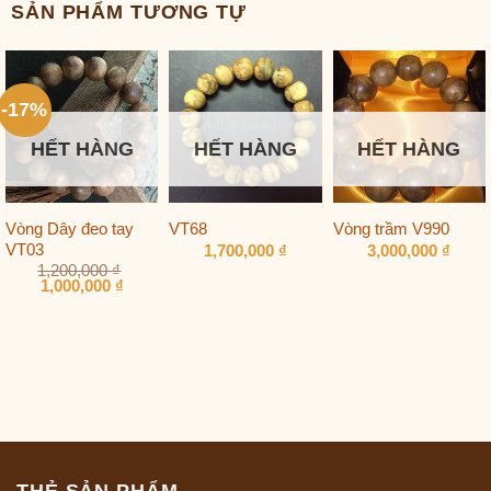
SẢN PHẨM TƯƠNG TỰ
-17%
HẾT HÀNG
HẾT HÀNG
HẾT HÀNG
Vòng Dây đeo tay
VT68
Vòng trầm V990
VT03
1,700,000
₫
3,000,000
₫
1,200,000
₫
Giá
Giá
1,000,000
₫
gốc
hiện
là:
tại
1,200,000 ₫.
là:
1,000,000 ₫.
THẺ SẢN PHẨM