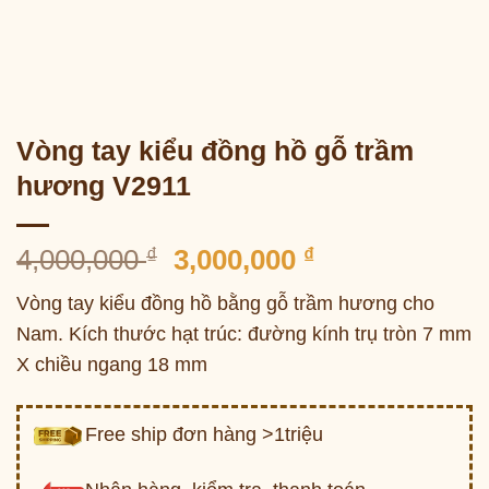
Vòng tay kiểu đồng hồ gỗ trầm
hương V2911
Giá
Giá
4,000,000
₫
3,000,000
₫
gốc
hiện
Vòng tay kiểu đồng hồ bằng gỗ trầm hương cho
là:
tại
Nam. Kích thước hạt trúc: đường kính trụ tròn 7 mm
4,000,000 ₫.
là:
X chiều ngang 18 mm
3,000,000 ₫.
Free ship đơn hàng >1triệu