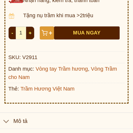
Nhận hàng, kiểm tra, thanh toán
Tặng nụ trầm khi mua >2triệu
Vòng tay kiểu đồng hồ gỗ trầm hương V2911 số lượng
+
MUA NGAY
SKU:
V2911
Danh mục:
Vòng tay Trầm hương
,
Vòng Trầm
cho Nam
Thẻ:
Trầm Hương Việt Nam
Mô tả